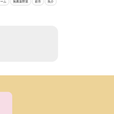
ァーム
無農薬野菜
萩市
魚介