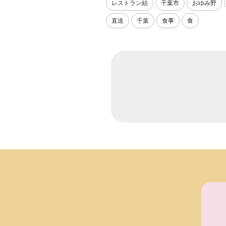
レストラン結
千葉市
おゆみ野
直送
千葉
食事
食