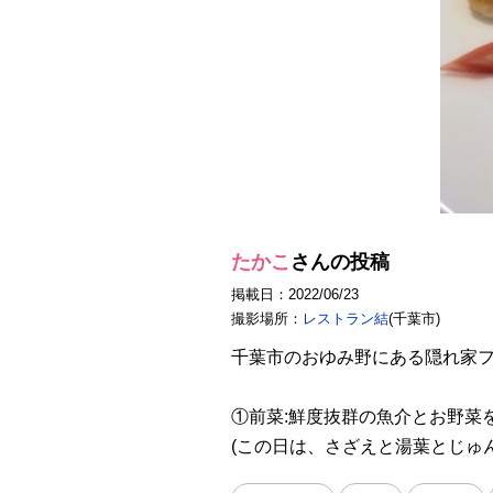
たかこ
さんの投稿
掲載日：2022/06/23
撮影場所：
レストラン結
(千葉市)
千葉市のおゆみ野にある隠れ家フ
①前菜:鮮度抜群の魚介とお野菜
(この日は、さざえと湯葉とじゅ