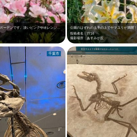
5月中旬、日の入り後の千葉銀行本店ローズガーデンです。淡いピンクやオレンジなど…
公園のはずれの土手の上でヤマユリが満開
投稿者名：7716
撮影場所：あすみが丘
千葉市