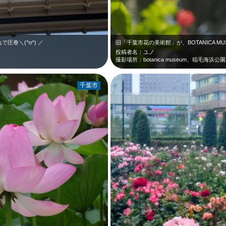
巻＼(^o^) ／
旧「千葉市花の美術館」が、BOTANICA M
投稿者名：ユノ
撮影場所：botanica museum、稲毛海浜公園
千葉市