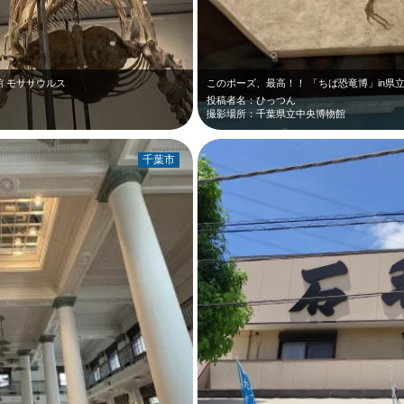
館 モササウルス
このポーズ、最高！！ 「ちば恐竜博」in県
投稿者名：ひっつん
撮影場所：千葉県立中央博物館
千葉市