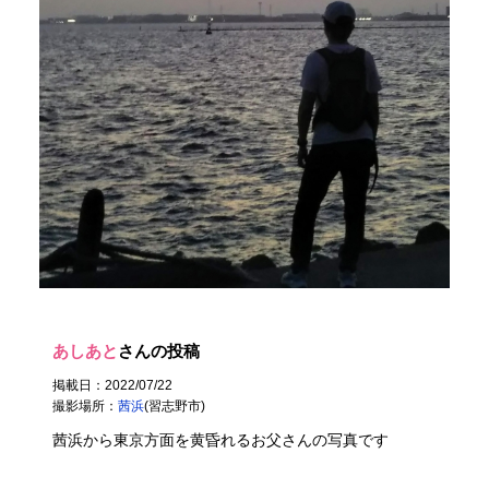
あしあと
さんの投稿
掲載日：2022/07/22
撮影場所：
茜浜
(習志野市)
茜浜から東京方面を黄昏れるお父さんの写真です