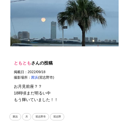
ともとも
さんの投稿
掲載日：2022/09/18
撮影場所：
茜浜
(習志野市)
お月見前座？？
18時頃まだ明るい中
もう輝いていました！！
茜浜
月
習志野市
習志野