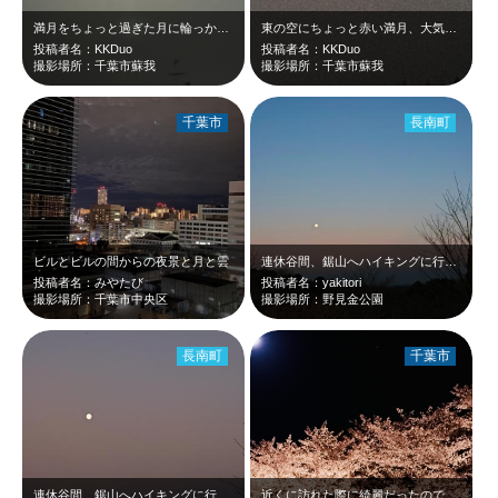
満月をちょっと過ぎた月に輪っかがかかってます。月暈という現象で、神秘的です。
東の空にちょっと赤い満月、大気に塵が多いのか？
投稿者名：KKDuo
投稿者名：KKDuo
撮影場所：千葉市蘇我
撮影場所：千葉市蘇我
千葉市
長南町
ビルとビルの間からの夜景と月と雲
連休谷間、鋸山へハイキングに行く前に、ここで、朝日の撮影です。日の出が遅いこの…
投稿者名：みやたび
投稿者名：yakitori
撮影場所：千葉市中央区
撮影場所：野見金公園
長南町
千葉市
連休谷間、鋸山へハイキングに行く前に、ここで、朝日の撮影です。日の出が遅いこの…
近くに訪れた際に綺麗だったので撮りました！ 夜桜はあまり見た事がなかったので…