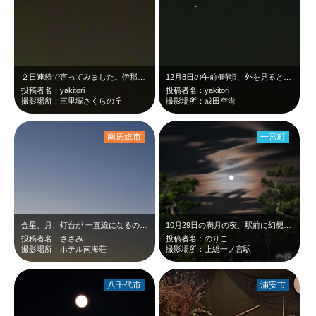
２日連続で言ってみました。伊那路時間頃に行ったんですが、月はだいぶ低くなってい…
12月8日の午前4時頃、外を見ると、金星と三日月（月齢24.7）がとてもきれい…
投稿者名：yakitori
投稿者名：yakitori
撮影場所：三里塚さくらの丘
撮影場所：成田空港
南房総市
一宮町
金星、月、灯台が 一直線になるのは、珍しいと ホテルの方に教えて頂きました…
10月29日の満月の夜、駅前に幻想的な月が浮かび、思わず写真を撮りました。何か…
投稿者名：ささみ
投稿者名：のりこ
撮影場所：ホテル南海荘
撮影場所：上総一ノ宮駅
八千代市
浦安市