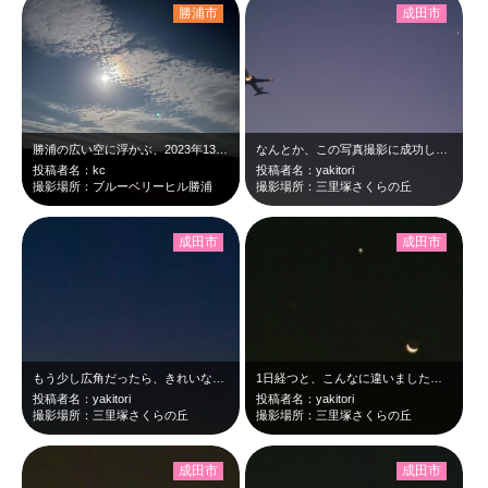
勝浦市
成田市
勝浦の広い空に浮かぶ、2023年13回目の満月「コールドムーン」。
なんとか、この写真撮影に成功しました。でも、月が...narita airpo…
投稿者名：kc
投稿者名：yakitori
撮影場所：ブルーベリーヒル勝浦
撮影場所：三里塚さくらの丘
成田市
成田市
もう少し広角だったら、きれいな朝一月と成田空港の撮影ができましたね。narit…
1日経つと、こんなに違いました。金星が左上になってます。ズームじゃなくて、単焦…
投稿者名：yakitori
投稿者名：yakitori
撮影場所：三里塚さくらの丘
撮影場所：三里塚さくらの丘
成田市
成田市