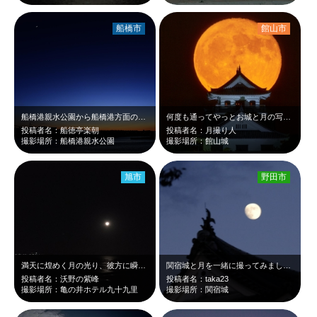
船橋市
館山市
船橋港親水公園から船橋港方面の夕焼けです。 月も出ていて、大変きれいでした。
何度も通ってやっとお城と月の写真が撮れました
投稿者名：船徳亭楽朝
投稿者名：月撮り人
撮影場所：船橋港親水公園
撮影場所：館山城
旭市
野田市
満天に煌めく月の光り、彼方に瞬く街の灯りに導かれ、宵の世界を遊ぶ
関宿城と月を一緒に撮ってみました。
投稿者名：沃野の紫峰
投稿者名：taka23
撮影場所：亀の井ホテル九十九里
撮影場所：関宿城