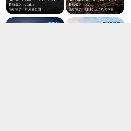
投稿者名：yakitori
投稿者名：ばなな
撮影場所：野見金公園
撮影場所：朝日ヶ丘にれの木台
千葉市
習志野市
中秋の名月の夜に検見川の浜まで出てみると、月へと誘う道が東京湾に写っていました。
お月見前座？？ 18時頃まだ明るい中 もう輝いていました！！
投稿者名：シーフー・ドドリア
投稿者名：ともとも
撮影場所：検見川浜中堤
撮影場所：茜浜
銚子市
千葉市
夜の犬吠埼灯台。ライトアップされ、白い姿が美しく目立ちます。 ちょうど、中秋…
千葉ポートタワーで夕日撮影後、中秋の名月を撮影しました。この場所街灯が多いので…
投稿者名：さぼん
投稿者名：buddy