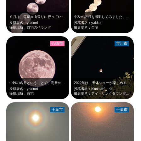
９月は、毎週末山登りに行っていて、その写真の整理などで、なかなか治験内の写真撮…
中秋の名月を撮影してみました。月が抜けているところは、雲が出てしまって、全く付…
投稿者名：yakitori
投稿者名：yakitori
撮影場所：自宅のベランダ
撮影場所：自宅
八街市
市川市
中秋の名月ということで、定番のお月さまです。久しぶりの応募です。
2022年は、天体ショーが楽しめる年でしたが、市川市のアイリンクタウンのスカイ…
投稿者名：yakitori
投稿者名：Kimistar^_−☆
撮影場所：自宅
撮影場所：アイ・リンクタウン展望施設
千葉市
千葉市