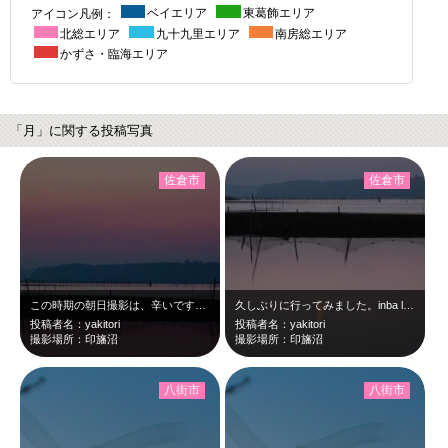
アイコン凡例：
ベイエリア
東葛飾エリア
北総エリア
九十九里エリア
南房総エリア
かずさ・臨海エリア
「月」に関する投稿写真
佐倉市
佐倉市
この時期の朝日撮影は、辛いです。inba lake at 3:41 Jun,1…
久しぶりに行ってみました。inba lake at 3:28 Jun,14 2…
投稿者名：yakitori
投稿者名：yakitori
撮影場所：印旛沼
撮影場所：印旛沼
八街市
八街市