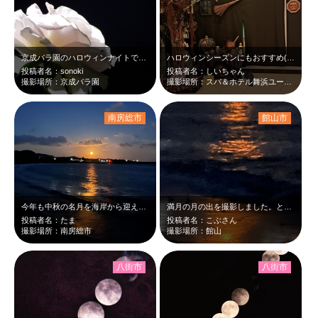
京成バラ園のハロウィンナイトで撮影しました。
ハロウィンシーズンにもおすすめ(^_-)-☆舞浜の温泉！！
投稿者名：sonoki
投稿者名：しいちゃん
撮影場所：京成バラ園
撮影場所：スパ＆ホテル舞浜ユーラシア
南房総市
館山市
今年も中秋の名月を海岸から迎えることができました。ここは私たちの秘密の海岸です…
満月の月の出を撮影しました。とても明るく、びっくりしました‼️
投稿者名：たま
投稿者名：こぶさん
撮影場所：南房総市
撮影場所：館山
八街市
八街市