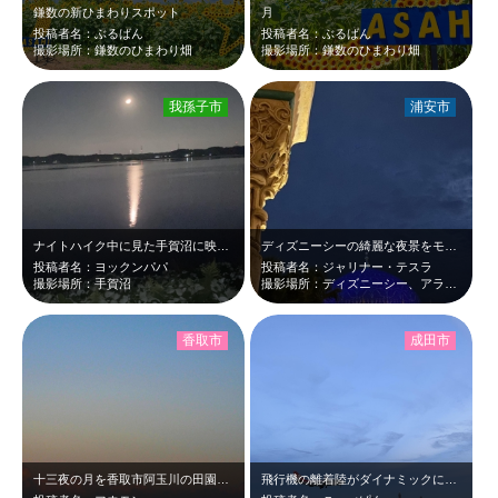
鎌数の新ひまわりスポット
月
投稿者名：ぶるばん
投稿者名：ぶるばん
撮影場所：鎌数のひまわり畑
撮影場所：鎌数のひまわり畑
我孫子市
浦安市
ナイトハイク中に見た手賀沼に映る月
ディズニーシーの綺麗な夜景をモチーフに撮りました。アラジンの宮殿を見ているよう…
投稿者名：ヨックンパパ
投稿者名：ジャリナー・テスラ
撮影場所：手賀沼
撮影場所：ディズニーシー、アラジン
香取市
成田市
十三夜の月を香取市阿玉川の田園で鑑賞しました。ネットの受け売りですが、十三夜は…
飛行機の離着陸がダイナミックに見えます！音の迫力もスゴい！