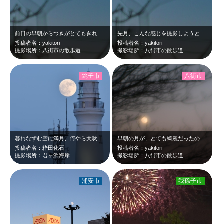
前日の早朝からつきがとてもきれいなことに気づき、撮影してみました。eary m…
先月、こんな感じを撮影しようと考えていたところ、天気に阻まれ撮影することができ…
投稿者名：yakitori
投稿者名：yakitori
撮影場所：八街市の散歩道
撮影場所：八街市の散歩道
銚子市
八街市
暮れなずむ空に満月、何やら犬吠埼灯台と明るさを競っているように見えました。
早朝の月が、とても綺麗だったので、カメラ持ち出しました。 Feb,1 2026
投稿者名：粋田化石
投稿者名：yakitori
撮影場所：君ヶ浜海岸
撮影場所：八街市の散歩道
浦安市
我孫子市