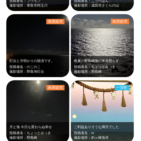
投稿者名：フウモン
投稿者名：こっぺぱん
撮影場所：香取市阿玉川
撮影場所：成田市さくらの山
南房総市
南房総市
灯台と月明かりの競演です。
晩夏の野島崎海に半月照らす
投稿者名：のこのこ
投稿者名：ちょっとみっき
撮影場所：野島埼灯台
撮影場所：野島崎
南房総市
一宮町
月と海 今日も変わらぬ幸せ
ご利益ありそうな満月でした
投稿者名：ちょっとみっき
投稿者名：m
撮影場所：野島崎
撮影場所：釣ヶ崎海岸