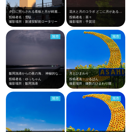
夕日に照らされる看板と月が綺麗だったので、街灯の上に月が載るような構図で撮影し…
花火と月のコラボ どこに月があるかわかるかなぁ〜⁉️ 答えは花火の中央です…
投稿者名：雪駄
投稿者名：茶々
撮影場所：新浦安駅前ロータリー
撮影場所：手賀沼
旭市
旭市
飯岡漁港からの夜の海、 神秘的な月の道に圧倒されました！
月とひまわり
投稿者名：ゆっちゃん
投稿者名：ぶるばん
撮影場所：飯岡漁港
撮影場所：鎌数のひまわり畑
旭市
旭市