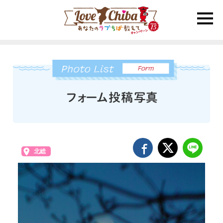
toggle
naviga
北総