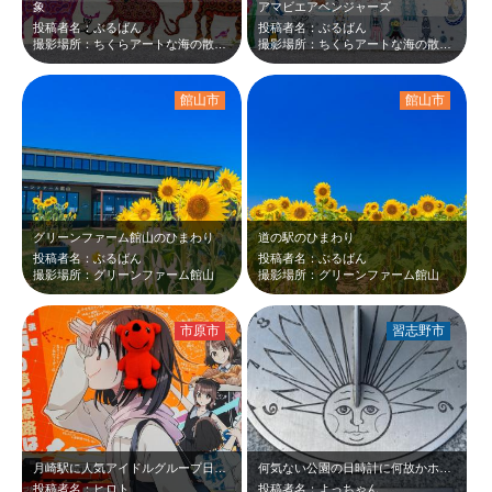
象
アマビエアベンジャーズ
投稿者名：ぶるばん
投稿者名：ぶるばん
撮影場所：ちくらアートな海の散歩道
撮影場所：ちくらアートな海の散歩道
館山市
館山市
グリーンファーム館山のひまわり
道の駅のひまわり
投稿者名：ぶるばん
投稿者名：ぶるばん
撮影場所：グリーンファーム館山
撮影場所：グリーンファーム館山
市原市
習志野市
月崎駅に人気アイドルグループ日向坂46の石塚瑶季ちゃんと小湊鉄道がコラボしたポ…
何気ない公園の日時計に何故かホッとします。
投稿者名：ヒロト
投稿者名：よっちゃん