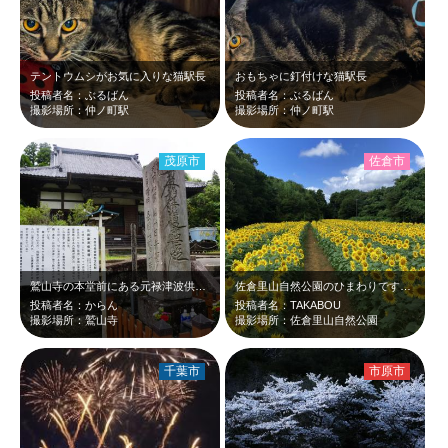
テントウムシがお気に入りな猫駅長
おもちゃに釘付けな猫駅長
投稿者名：ぶるばん
投稿者名：ぶるばん
撮影場所：仲ノ町駅
撮影場所：仲ノ町駅
茂原市
佐倉市
鷲山寺の本堂前にある元禄津波供養塔です。 元禄16年（1703年）に起きた大…
佐倉里山自然公園のひまわりです。森の中の小径を抜けると一面ひまわりの群落が。背…
投稿者名：からん
投稿者名：TAKABOU
撮影場所：鷲山寺
撮影場所：佐倉里山自然公園
千葉市
市原市