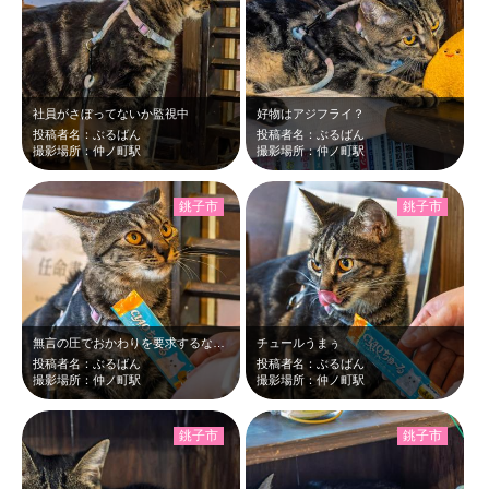
社員がさぼってないか監視中
好物はアジフライ？
投稿者名：ぶるばん
投稿者名：ぶるばん
撮影場所：仲ノ町駅
撮影場所：仲ノ町駅
銚子市
銚子市
無言の圧でおかわりを要求するなかのさん
チュールうまぅ
投稿者名：ぶるばん
投稿者名：ぶるばん
撮影場所：仲ノ町駅
撮影場所：仲ノ町駅
銚子市
銚子市