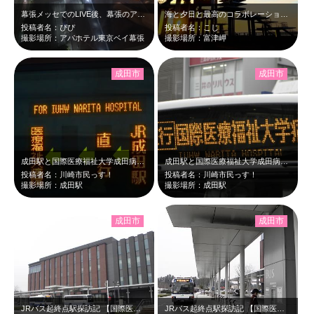
幕張メッセでのLIVE後、幕張のアパホテル高層階から撮りました！さっきまで最高…
海と夕日と最高のコラボレーション✨️
投稿者名：ぴぴ
投稿者名：こじ
撮影場所：アパホテル東京ベイ幕張
撮影場所：富津岬
成田市
成田市
成田駅と国際医療福祉大学成田病院との間を走る、JRバス【国際医療福祉大学成田病…
成田駅と国際医療福祉大学成田病院との間を走る、JRバス【国際医療福祉大学成田病…
投稿者名：川崎市民っす！
投稿者名：川崎市民っす！
撮影場所：成田駅
撮影場所：成田駅
成田市
成田市
JRバス起終点駅探訪記 【国際医療福祉大学成田病院】 成田駅と国際医療…
JRバス起終点駅探訪記 【国際医療福祉大学成田病院】 成田駅と国際医療…