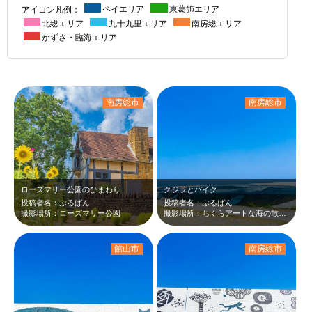
アイコン凡例：
ベイエリア
東葛飾エリア
北総エリア
九十九里エリア
南房総エリア
かずさ・臨海エリア
南房総市
南房総市
ローズマリー公園のひまわり
クジラとバイク
投稿者名：ぶるばん
投稿者名：ぶるばん
撮影場所：ローズマリー公園
撮影場所：ちくらアートな海の散歩道
館山市
南房総市