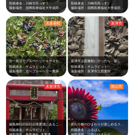
投稿者名：川崎市民っす！
投稿者名：川崎市民っす！
撮影場所：国際医療福祉大学成田病院
撮影場所：国際医療福祉大学成田病院
大多喜町
富津市
吉一商店でブルーベリーキーマカレーを食べました。恐る恐る食べましたが、美味しく…
富津市立図書館に行ったら、新しく発見された波の伊八の作品が展示してあり、驚きま…
投稿者名：チムラビット
投稿者名：チムラビット
撮影場所：吉一ブルーベリー農園
撮影場所：富津市立図書館
木更津市
館山市
厳島神社の分社が木更津にあることに驚きました。「負けない神社」と幟が立っており…
変わり種のひまわりが楽しめるスポット
投稿者名：チムラビット
投稿者名：ぶるばん
撮影場所：厳島神社､木更津
撮影場所：江田のひまわり