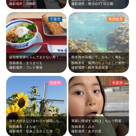
撮影場所：月崎駅
撮影場所：鷺沼台3丁目公園
千葉市
南房総市
築地食堂源ちゃんでまかない丼！たくさん混ぜ混ぜしていただきます！揚げたてのアジ…
根本海水浴場にて、かる～く海を覗いて見るとヽ(｀▽´)/魚が沢山♪
投稿者名：まりまりも
投稿者名：南房のちょっとした水中
撮影場所：プレナ幕張
撮影場所：根本海水浴場
佐倉市
市原市
毎年大好きなひまわりが満開になるので癒されに行きます。飼っているワンコと行ける…
実家に帰省する時はこちらで野菜やフルーツをお土産として買って帰ります！何よりも…
投稿者名：まちゅ
投稿者名：みき
撮影場所：佐倉ふるさと広場
撮影場所：あずの里