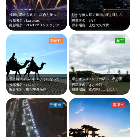
綺麗な花火も観て、試合も勝って最高でした！！
静かな無人駅で満開の桜を独り占めできました。日没ギリギリの時間に残照が桜と小湊…
投稿者名：kazumax
投稿者名：だぴ
撮影場所：ZOZOマリンスタジアム、千葉市
撮影場所：上総大久保駅
御宿町
柏市
学生時代からの行くようになった御宿。 夏になると、ふと行きたくなる。今も付き…
母がオススメの道の駅へ、私と愛犬を連れて行ってくれました！ピーナッツソフトを食…
投稿者名：ひのさん
投稿者名：きな粉餅
撮影場所：御宿中央海岸
撮影場所：道の駅しょうなん
千葉市
富津市