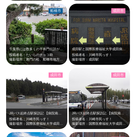
船橋市
成田市
千葉県には数多くの平将門伝説が残っています。 船橋市地方卸売市場の東側の正門…
成田駅と国際医療福祉大学成田病院との間を走る、JRバス【国際医療福祉大学成田病…
投稿者名：たいらのチョコ助
投稿者名：川崎市民っす！
撮影場所：将門の松、船橋市地方卸売市場、船橋市
撮影場所：成田駅
成田市
成田市
JRバス起終点駅探訪記 【病院南】 成田駅と国際医療福祉大学成田病院と…
JRバス起終点駅探訪記 【病院南】 成田駅と国際医療福祉大学成田病院と…
投稿者名：川崎市民っす！
投稿者名：川崎市民っす！
撮影場所：国際医療福祉大学成田病院【病院南】バス乗降場
撮影場所：国際医療福祉大学成田病院【病院南】バス乗降場