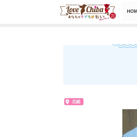
HO
北総