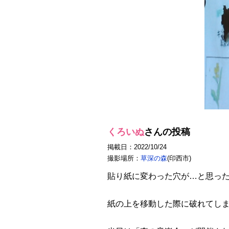
くろいぬ
さんの投稿
掲載日：2022/10/24
撮影場所：
草深の森
(印西市)
貼り紙に変わった穴が…と思っ
紙の上を移動した際に破れてし