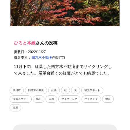
ひろと本線
さんの投稿
掲載日：2022/11/27
撮影場所：
四方木不動滝
(鴨川市)
11月下旬、紅葉した四方木不動滝までサイクリングし
て来ました。展望台近くの紅葉がとても綺麗でした。
鴨川市
四方木不動滝
紅葉
秋
滝
観光スポット
撮影スポット
鴨川
自然
サイクリング
ハイキング
散歩
散策