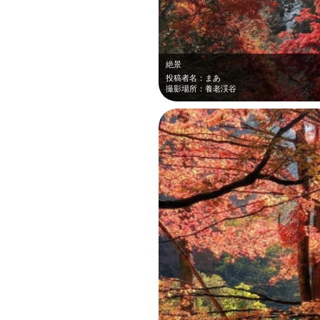
絶景
投稿者名：まあ
撮影場所：養老渓谷