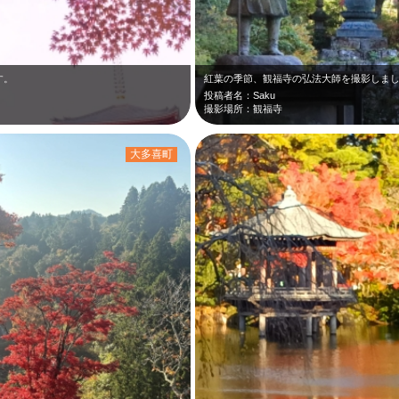
す。
紅葉の季節、観福寺の弘法大師を撮影しま
投稿者名：Saku
撮影場所：観福寺
大多喜町