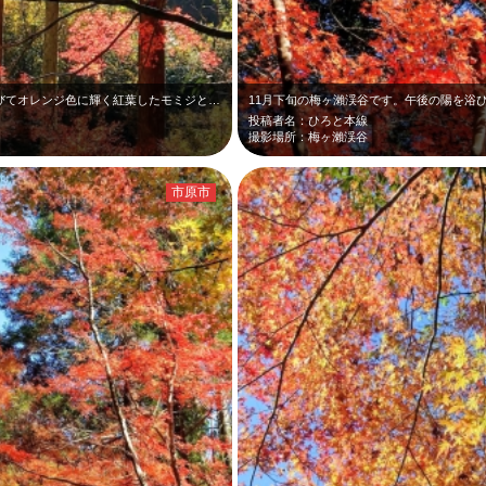
11月下旬の梅ヶ瀨渓谷です。午後の陽を浴びてオレンジ色に輝く紅葉したモミジと緑…
投稿者名：ひろと本線
撮影場所：梅ヶ瀨渓谷
市原市