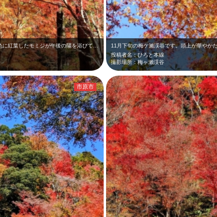
11月下旬の梅ヶ瀨渓谷です。オレンジや黄色に紅葉したモミジが午後の陽を浴びて輝…
投稿者名：ひろと本線
撮影場所：梅ヶ瀨渓谷
市原市