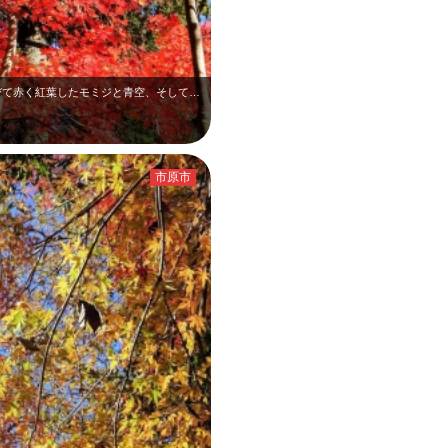
11月下旬の梅ヶ瀨渓谷です。午後の陽を浴びて赤く紅葉したモミジと青空、そして緑…
市原市