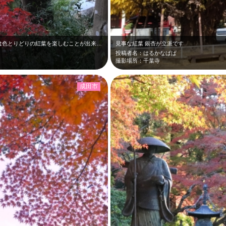
紫陽花寺として有名な本土寺ですが、秋には色とりどりの紅葉を楽しむことが出来まし…
見事な紅葉 銀杏が立派です
投稿者名：はるかなぱぱ
撮影場所：千葉寺
成田市