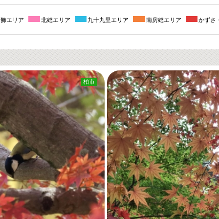
葛飾エリア
北総エリア
九十九里エリア
南房総エリア
かずさ
柏市