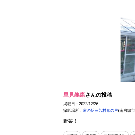
里見義康
さんの投稿
掲載日：2022/12/26
撮影場所：
道の駅三芳村鄙の里
(南房総市
野菜！