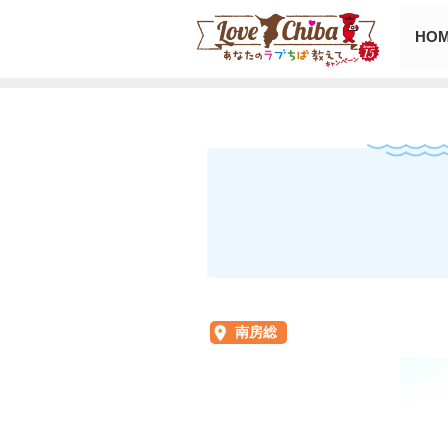
HO
南房総