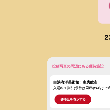
投稿写真の周辺にある優待施設
白浜海洋美術館：南房総市
入場料１割引(優待は同席者4名まで
優待証を表示する