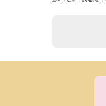
三芳村
道の駅
三芳村鄙の里