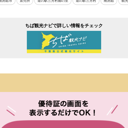
南房総市
直売所
道の駅三芳村鄙の里
道の駅三芳村
南房総
観
ちば観光ナビで詳しい情報をチェック