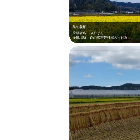
菜の花畑
投稿者名：ぶるばん
撮影場所：道の駅三芳村鄙の里付近