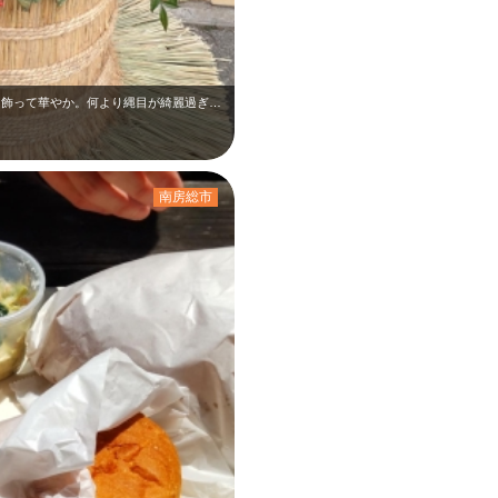
素敵な門松。シクラメンや葉牡丹などの花を飾って華やか。何より縄目が綺麗過ぎです…
南房総市