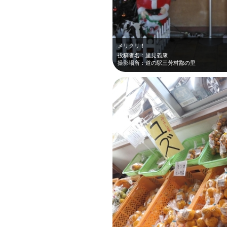
メリクリ！
投稿者名：里見義康
撮影場所：道の駅三芳村鄙の里