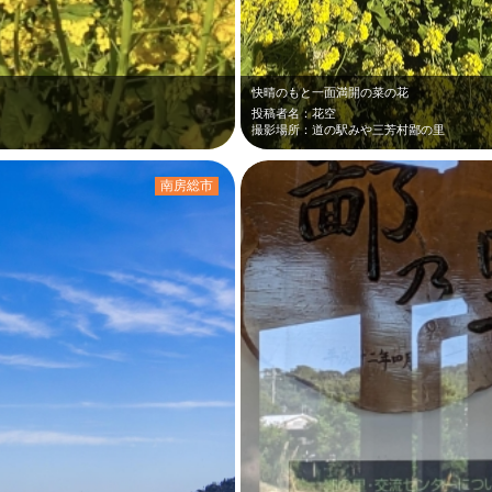
快晴のもと一面満開の菜の花
投稿者名：花空
撮影場所：道の駅みや三芳村鄙の里
南房総市