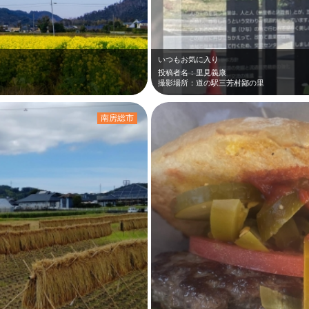
いつもお気に入り
投稿者名：里見義康
撮影場所：道の駅三芳村鄙の里
南房総市