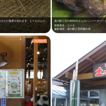
道の駅の目の前は田んぼが広がっていて、はざかけ風景が見れます。とてものんびりで…
道の駅三芳のBINGOさんのハンバーガー！
投稿者名：ニーナ
撮影場所：道の駅三芳村鄙の里
南房総市