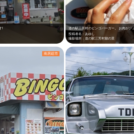
!
投稿者名：あゆし
撮影場所：道の駅三芳村鄙の里
南房総市