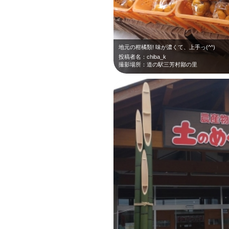
地元の柑橘類! 味が濃くて、上手っ(^^)
投稿者名：chiba_k
撮影場所：道の駅三芳村鄙の里