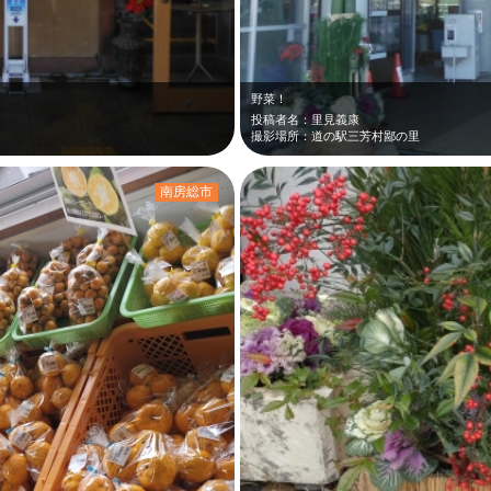
野菜！
投稿者名：里見義康
撮影場所：道の駅三芳村鄙の里
南房総市