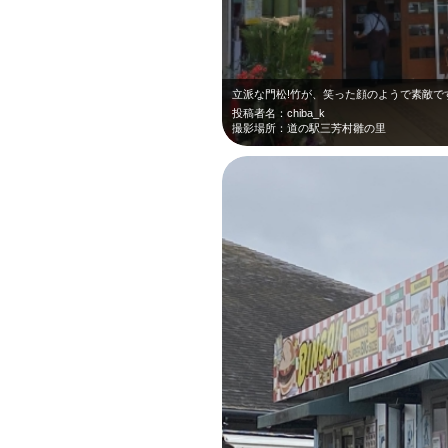
立派な門松!竹が、笑った顔のようで素敵です
投稿者名：chiba_k
撮影場所：道の駅三芳村雛の里