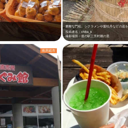
投稿者名：chiba_k
撮影場所：道の駅三芳村雛の里
南房総市