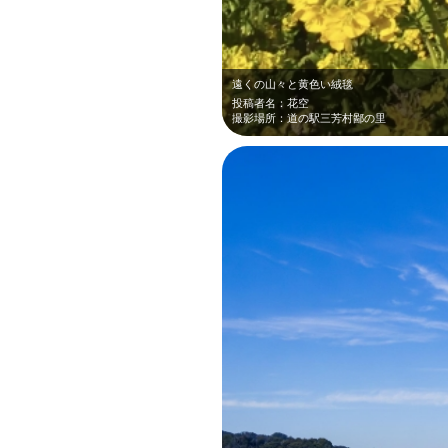
遠くの山々と黄色い絨毯
投稿者名：花空
撮影場所：道の駅三芳村鄙の里