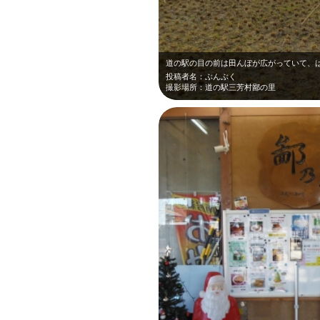
投稿者名：ぶんぶく
撮影場所：道の駅三芳村鄙の里