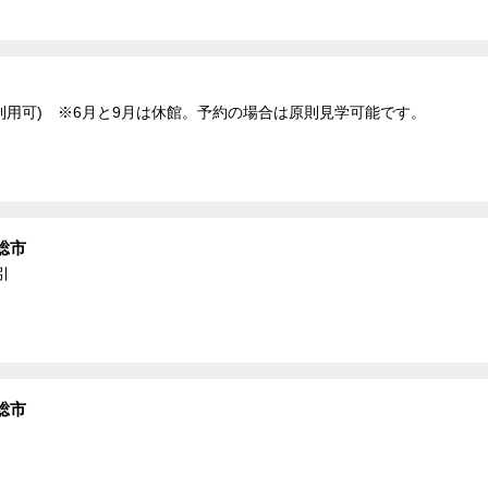
利用可) ※6月と9月は休館。予約の場合は原則見学可能です。
総市
引
総市