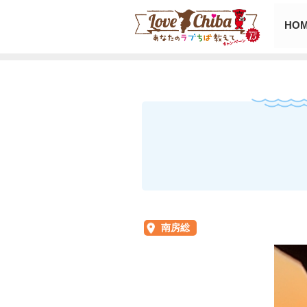
HO
南房総