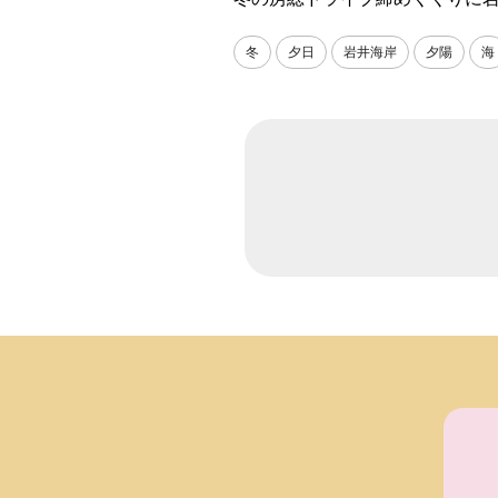
冬
夕日
岩井海岸
夕陽
海