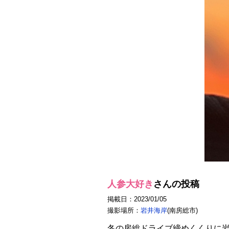
人参大好き
さんの投稿
掲載日：2023/01/05
撮影場所：
岩井海岸
(南房総市)
冬の房総ドライブ締めくくりに