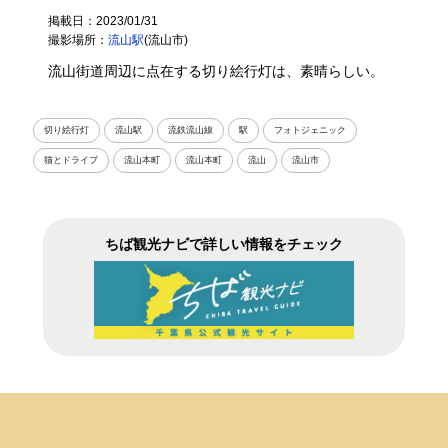
掲載日：2023/01/31
撮影場所：
流山駅
(流山市)
流山街道周辺に点在する切り絵行灯は、素晴らしい。
切り絵行灯
流山駅
流鉄流山線
駅
フォトジェニック
猫とドライブ
流山本町
流山本町
流山
流山市
ちば観光ナビで詳しい情報をチェック