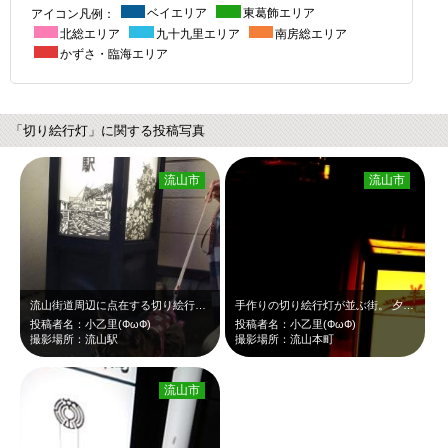
アイコン凡例：
ベイエリア
東葛飾エリア
北総エリア
九十九里エリア
南房総エリア
かずさ・臨海エリア
「切り絵行灯」に関する投稿写真
流山市
流山市
流山街道周辺に点在する切り絵行灯は、素晴らしい。
手作りの切り絵行灯が並ぶ街。 夕暮れ時は、美しい
投稿者名：小乙里(ФωФ)
投稿者名：小乙里(ФωФ)
撮影場所：流山駅
撮影場所：流山本町
流山市