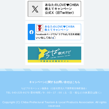
キャンペーンに関するお問い合せはこちら
ちばプロモーション協議会（公益社団法人千葉県観光物産協会）
TEL 043-225-9170 受付時間／9：00～17：00（土・日・祝などの休業日は除く）
Copyright (C) Chiba Prefectural Tourism & Local Products Association. All rights
reserved.