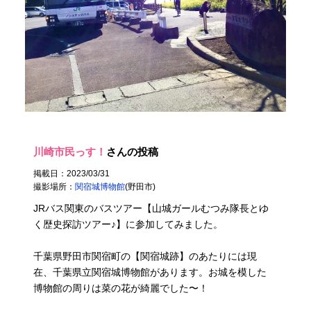
川崎市民っす！
さんの投稿
掲載日：2023/03/31
撮影場所：
関宿城博物館
(野田市)
JRバス関東のバスツアー【山城ガールむつみ隊長とゆ
く歴史探訪ツアー♪】に参加してみました。
千葉県野田市関宿町の【関宿城跡】のあたりには現
在、千葉県立関宿城博物館があります。お城を模した
博物館の周りは菜の花が綺麗でした〜！