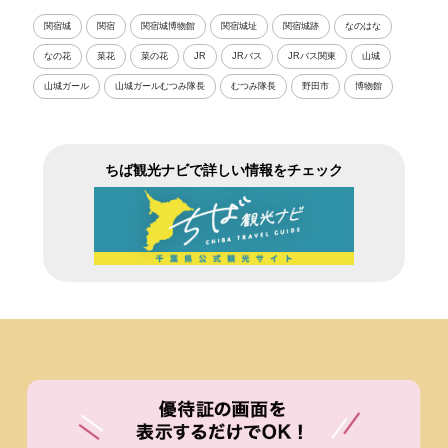
関宿城
関宿
関宿城博物館
関宿城址
関宿城跡
なのはな
なの花
菜花
菜の花
JR
JRバス
JRバス関東
山城
山城ガール
山城ガールむつみ隊長
むつみ隊長
野田市
博物館
ちば観光ナビで詳しい情報をチェック