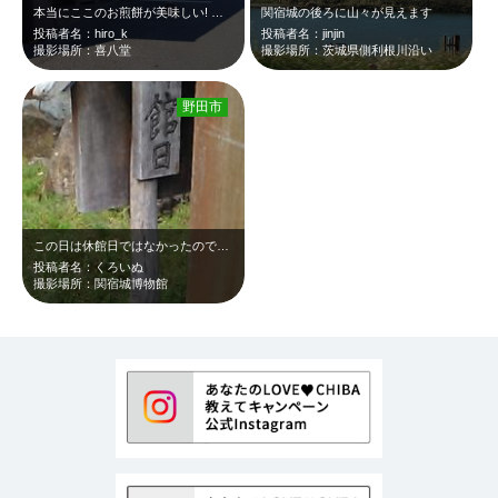
本当にここのお煎餅が美味しい! お団子も美味しい! 甘味も美味しい!
関宿城の後ろに山々が見えます
投稿者名：hiro_k
投稿者名：jinjin
撮影場所：喜八堂
撮影場所：茨城県側利根川沿い
野田市
この日は休館日ではなかったのですが、 門の前で伏せてある、味のある立て札を見…
投稿者名：くろいぬ
撮影場所：関宿城博物館