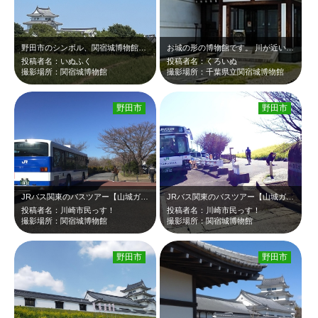
野田市のシンボル、関宿城博物館。 関東平野を見渡せる絶景ポイントです。 千…
お城の形の博物館です。 川が近いので、スポーツ自転車の方々も よくいらっし…
投稿者名：いぬふく
投稿者名：くろいぬ
撮影場所：関宿城博物館
撮影場所：千葉県立関宿城博物館
野田市
野田市
JRバス関東のバスツアー【山城ガールむつみ隊長とゆく歴史探訪ツアー♪】に参加し…
JRバス関東のバスツアー【山城ガールむつみ隊長とゆく歴史探訪ツアー♪】に参加し…
投稿者名：川崎市民っす！
投稿者名：川崎市民っす！
撮影場所：関宿城博物館
撮影場所：関宿城博物館
野田市
野田市