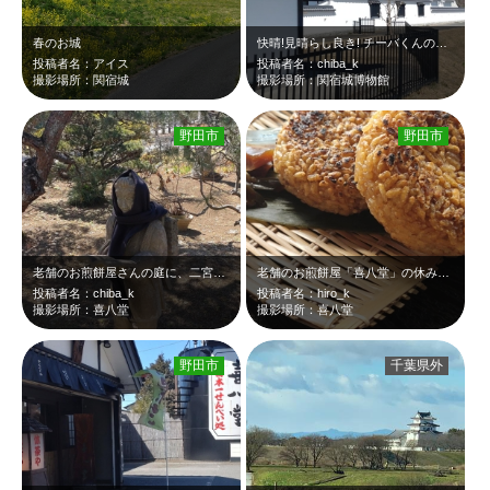
春のお城
快晴!見晴らし良き! チーバくんの鼻先に来ました!
投稿者名：アイス
投稿者名：chiba_k
撮影場所：関宿城
撮影場所：関宿城博物館
野田市
野田市
老舗のお煎餅屋さんの庭に、二宮金次郎像! えっ(゜゜) マフラーま…
老舗のお煎餅屋「喜八堂」の休み処で注文。 焼きおにぎり!絶品!! …
投稿者名：chiba_k
投稿者名：hiro_k
撮影場所：喜八堂
撮影場所：喜八堂
野田市
千葉県外