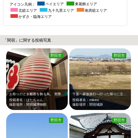
アイコン凡例：
ベイエリア
東葛飾エリア
北総エリア
九十九里エリア
南房総エリア
かずさ・臨海エリア
「関宿」に関する投稿写真
野田市
野田市
お祭りのとき船首を飾る鳥。 実際のお祭りで水に浮かぶところを見たいです。
千葉へ家族旅行へ行った帰りに立ち寄った関宿城跡の博物館から、いつも自宅から見て…
投稿者名：ぱたちゃん
投稿者名：mikino
撮影場所：関宿城博物館
撮影場所：関宿城跡
野田市
野田市