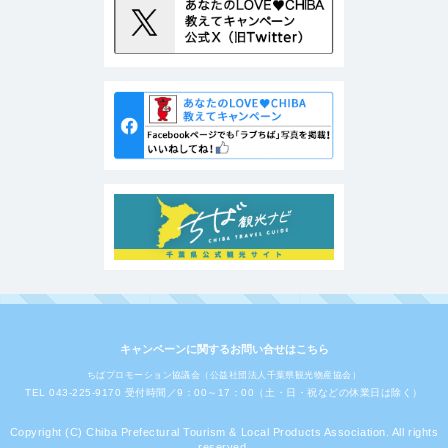
キャンペーンに関するお問い合せはこちら
ちばプロモーション協議会（公益社団法人千葉県観光物産協会）
TEL 043-225-9170 受付時間／9：00～17：00（土・日・祝などの休業日は除く）
Copyright (C) Chiba Prefectural Tourism & Local Products Association. All rights
reserved.