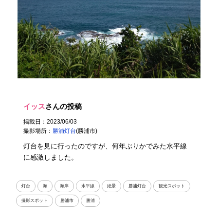
イッス
さんの投稿
掲載日：2023/06/03
撮影場所：
勝浦灯台
(勝浦市)
灯台を見に行ったのですが、何年ぶりかでみた水平線
に感激しました。
灯台
海
海岸
水平線
絶景
勝浦灯台
観光スポット
撮影スポット
勝浦市
勝浦