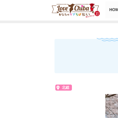
HO
北総