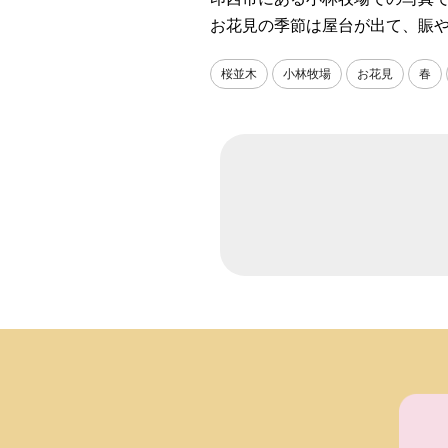
お花見の季節は屋台が出て、賑
桜並木
小林牧場
お花見
春