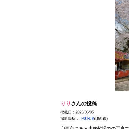
りり
さんの投稿
掲載日：2023/06/05
撮影場所：
小林牧場
(印西市)
印西市にある小林牧場での写真