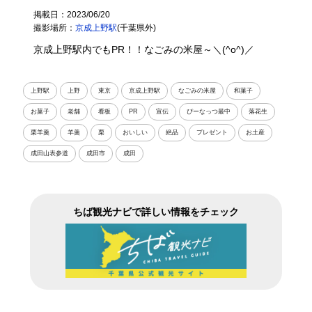
掲載日：2023/06/20
撮影場所：
京成上野駅
(千葉県外)
京成上野駅内でもPR！！なごみの米屋～＼(^o^)／
上野駅
上野
東京
京成上野駅
なごみの米屋
和菓子
お菓子
老舗
看板
PR
宣伝
ぴーなっつ最中
落花生
栗羊羹
羊羹
栗
おいしい
絶品
プレゼント
お土産
成田山表参道
成田市
成田
ちば観光ナビで詳しい情報をチェック