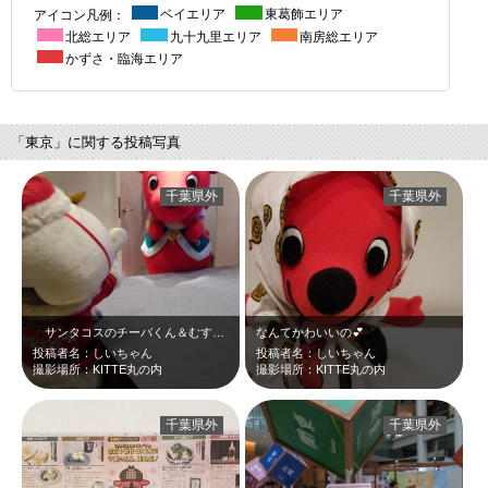
アイコン凡例：
ベイエリア
東葛飾エリア
北総エリア
九十九里エリア
南房総エリア
かずさ・臨海エリア
「東京」に関する投稿写真
千葉県外
千葉県外
サンタコスのチーバくん＆むすび丸☆お芝居してるのかな？かわゆい！！
なんてかわいいの💕
投稿者名：しいちゃん
投稿者名：しいちゃん
撮影場所：KITTE丸の内
撮影場所：KITTE丸の内
千葉県外
千葉県外