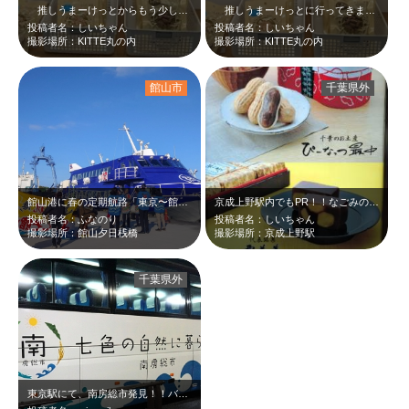
推しうまーけっとからもう少しで一か月！！来年また行こう！！千葉県はやっぱり落…
推しうまーけっとに行ってきましたよー＼(^o^) ／千葉県ブースでは、落花生…
投稿者名：しいちゃん
投稿者名：しいちゃん
撮影場所：KITTE丸の内
撮影場所：KITTE丸の内
館山市
千葉県外
館山港に春の定期航路「東京〜館山〜伊豆大島」を結ぶ、高速ジェット船来航！！ …
京成上野駅内でもPR！！なごみの米屋～＼(^o^)／
投稿者名：ふなのり
投稿者名：しいちゃん
撮影場所：館山夕日桟橋
撮影場所：京成上野駅
千葉県外
東京駅にて、南房総市発見！！バスは、高速バス日東交通。