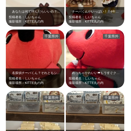
あなたは何て呼んだらいいの？名探偵チーバくん？シャーロックチーバくん？どっち…
チーバくんがいっぱい！！4年前のお写真、懐かしいな～☆探偵スタイルにほっかむ…
投稿者名：しいちゃん
投稿者名：しいちゃん
撮影場所：KITTE丸の内
撮影場所：KITTE丸の内
千葉県外
千葉県外
名探偵チーバくん？それともシャーロックチーバくん？何を探しているの？新しい出…
めっちゃかわいい❤もうすぐクリスマスだね☆たぶん5年前くらいのお写真なのです…
投稿者名：しいちゃん
投稿者名：しいちゃん
撮影場所：KITTE丸の内
撮影場所：KITTE丸の内
千葉県外
千葉県外