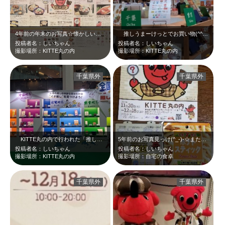
4年前の年末のお写真☆懐かしい！！ちばI・CHI・BAでーす＼(^o^) ／
推しうまーけっとでお買い物(^^♪真ん中が千葉県ブース☆勝浦タンタンメンと落…
投稿者名：しいちゃん
投稿者名：しいちゃん
撮影場所：KITTE丸の内
撮影場所：KITTE丸の内
千葉県外
千葉県外
KITTE丸の内で行われた「推しうまーけっと」のPRステージ前です。分かりづ…
5年前のお写真見っけ(^_-)-☆また東京でやってほしい☆
投稿者名：しいちゃん
投稿者名：しいちゃん
撮影場所：KITTE丸の内
撮影場所：自宅の食卓
千葉県外
千葉県外