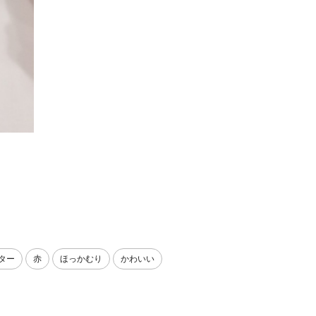
ター
赤
ほっかむり
かわいい