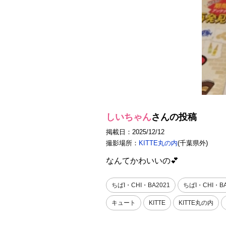
しいちゃん
さんの投稿
掲載日：2025/12/12
撮影場所：
KITTE丸の内
(千葉県外)
なんてかわいいの💕
ちばI・CHI・BA2021
ちばI・CHI・B
キュート
KITTE
KITTE丸の内