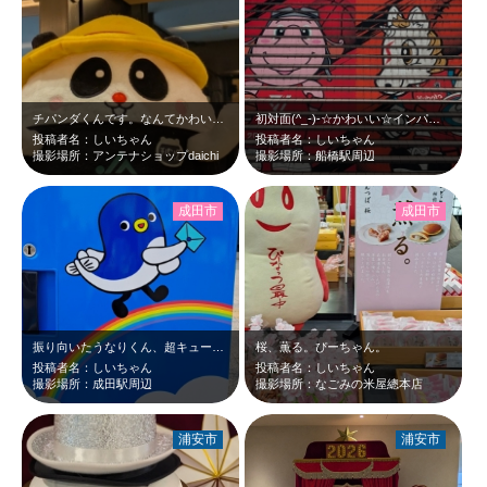
チパンダくんです。なんてかわいいの♪
初対面(^_-)-☆かわいい☆インパクトあり！！
投稿者名：しいちゃん
投稿者名：しいちゃん
撮影場所：アンテナショップdaichi
撮影場所：船橋駅周辺
成田市
成田市
振り向いたうなりくん、超キュート☆
桜、薫る。ぴーちゃん。
投稿者名：しいちゃん
投稿者名：しいちゃん
撮影場所：成田駅周辺
撮影場所：なごみの米屋總本店
浦安市
浦安市