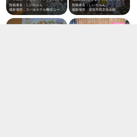
投稿者名：しいちゃん
投稿者名：しいちゃん
撮影場所：スパ＆ホテル舞浜ユーラシア
撮影場所：深谷市民文化会館
千葉県外
成田市
昨年の幸せなひと時☆
うわっ☆びっくりしたー＼(^o^)／ぴーちゃん実物大初めて見た☆
投稿者名：しいちゃん
投稿者名：しいちゃん
撮影場所：深谷市民文化会館
撮影場所：なごみの米屋總本店
浦安市
千葉県外
またパンを買いに行こう！！この時はお菓子も購入(^_-)-☆
コシヒカリ、もう全部食べちゃいました☆ごちそうさまでした。お米農家の方々に感…
投稿者名：しいちゃん
投稿者名：しいちゃん