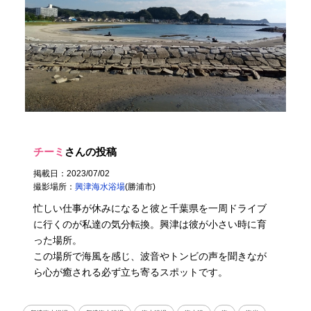
チーミ
さんの投稿
掲載日：2023/07/02
撮影場所：
興津海水浴場
(勝浦市)
忙しい仕事が休みになると彼と千葉県を一周ドライブ
に行くのが私達の気分転換。興津は彼が小さい時に育
った場所。
この場所で海風を感じ、波音やトンビの声を聞きなが
ら心が癒される必ず立ち寄るスポットです。