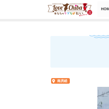
HO
南房総