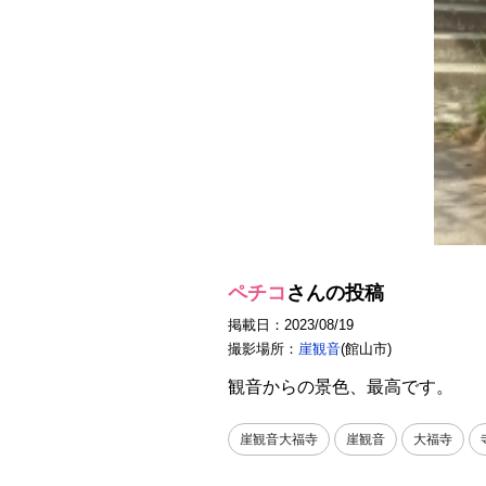
ペチコ
さんの投稿
掲載日：2023/08/19
撮影場所：
崖観音
(館山市)
観音からの景色、最高です。
崖観音大福寺
崖観音
大福寺