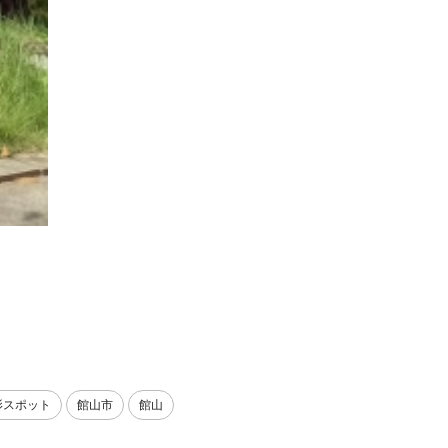
影スポット
館山市
館山