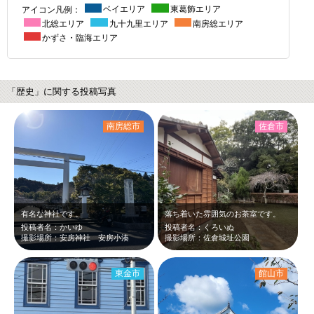
アイコン凡例：
ベイエリア
東葛飾エリア
北総エリア
九十九里エリア
南房総エリア
かずさ・臨海エリア
「歴史」に関する投稿写真
南房総市
佐倉市
有名な神社です。
落ち着いた雰囲気のお茶室です。
投稿者名：かいゆ
投稿者名：くろいぬ
撮影場所：安房神社 安房小湊
撮影場所：佐倉城址公園
東金市
館山市