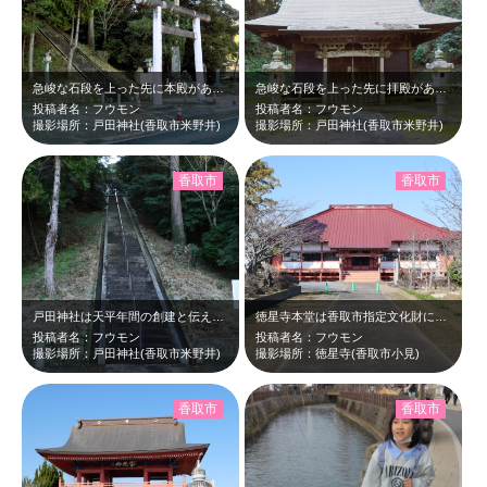
急峻な石段を上った先に本殿があります。
急峻な石段を上った先に拝殿があります。木々に囲まれた静かな空間です。
投稿者名：フウモン
投稿者名：フウモン
撮影場所：戸田神社(香取市米野井)
撮影場所：戸田神社(香取市米野井)
香取市
香取市
戸田神社は天平年間の創建と伝えられています。大国主命をお祭りしています。
徳星寺本堂は香取市指定文化財になっています。
投稿者名：フウモン
投稿者名：フウモン
撮影場所：戸田神社(香取市米野井)
撮影場所：徳星寺(香取市小見)
香取市
香取市