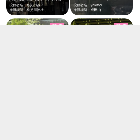
投稿者名：ちえのみ
投稿者名：yakitori
撮影場所：検見川神社
撮影場所：成田山
成田市
成田市
naritasan at 21:03 Jan,1 2025
毎年、こどもが1日に帰ってきます。その夜、初詣に行ってます。naritasan…
投稿者名：yakitori
投稿者名：yakitori
撮影場所：成田山
撮影場所：成田山
茂原市
白子町
親戚でのお散歩
初詣で白子神社に行きましたよ。 干支のヘビとの記念写真です。
投稿者名：トシユキ
投稿者名：トシユキ