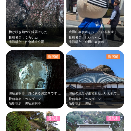
梅が咲き始めて綺麗でした。
成田山表参道を歩いている家康くんです(^_-)-☆横顔です(^_-)-☆おもし…
投稿者名：くろいぬ
投稿者名：しいちゃん
撮影場所：佐倉城址公園
撮影場所：成田山表参道
御宿町
御宿町
御宿最明寺 奥にある洞窟内です 入り口は真っ暗で怖かったのですが進むと 人…
御宿の地名が生まれたといわれている お寺だそうです 裏手に洞窟があり波乗り…
投稿者名：カルダモン
投稿者名：カルダモン
撮影場所：御宿最明寺
撮影場所：御宿
香取市
香取市