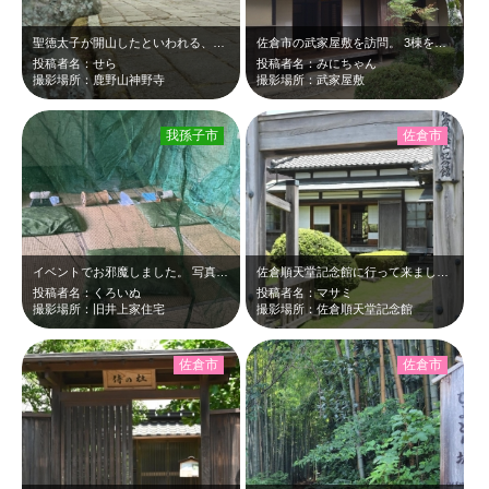
聖徳太子が開山したといわれる、関東屈指の古刹です。 境内には枝垂れ桜や紅葉も…
佐倉市の武家屋敷を訪問。 3棟を見学することができ、家格による、暮らしぶりの…
投稿者名：せら
投稿者名：みにちゃん
撮影場所：鹿野山神野寺
撮影場所：武家屋敷
我孫子市
佐倉市
イベントでお邪魔しました。 写真の様な蚊帳が釣られていたり、 足水やヨガを…
佐倉順天堂記念館に行って来ました 当時の順天堂で使用した医学書や医療器具など…
投稿者名：くろいぬ
投稿者名：マサミ
撮影場所：旧井上家住宅
撮影場所：佐倉順天堂記念館
佐倉市
佐倉市