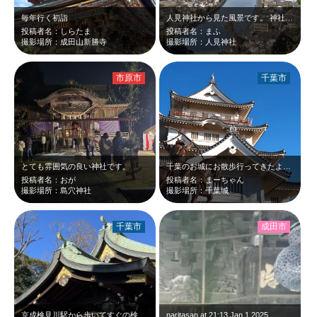
毎年行く初詣
人見神社から見た風景です。 神社もご利益がありそうな大変雰囲気の良い神社で …
投稿者名：しらたま
投稿者名：まふ
撮影場所：成田山新勝寺
撮影場所：人見神社
市原市
千葉市
とても雰囲気の良い神社です。
千葉のお城にお散歩行ってきたよ。 お城の中は資料館になってるらしいんだけど1…
投稿者名：おが
投稿者名：まーちゃん
撮影場所：島穴神社
撮影場所：千葉城
千葉市
成田市
京成検見川駅から歩いてすぐの検見川神社 月替わりの御朱印があります
naritasan at 21:13 Jan,1 2025