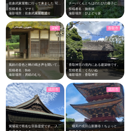
佐倉武家屋敷に行って来ました 写真は旧武居家住宅です
チーバくんとちばのたびの冊子に載っていた北総えりあのお出かけスポットです。この…
投稿者名：マサミ
投稿者名：御座候
撮影場所：佐倉武家屋敷通り
撮影場所：ひよどり坂
栄町
香取市
風鈴の音色と蝉の鳴き声を聞いている 暑中涼の夏の日
香取神宮の境内にある建築物です。
投稿者名：Bob
投稿者名：くろいぬ
撮影場所：房総のむら
撮影場所：香取神宮
成田市
成田市
紫陽花で有名な宗吾霊堂です。 入口のお店で売っている、ゆで卵がとてもおいしい…
晴天の成田山新勝寺！ちょっとおかしな言い方をしますが…すこ～しだけぼぅっとな…