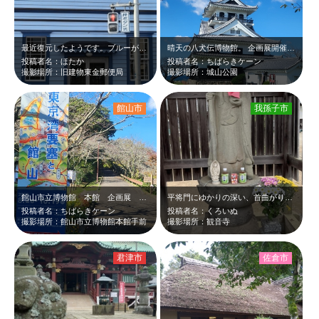
最近復元したようです。ブルーがかわいい！近くの文化財カフェもおすすめです。
晴天の八犬伝博物館。 企画展開催。 平日、風強い、人少なし。
投稿者名：ほたか
投稿者名：ちばらきケーン
撮影場所：旧建物東金郵便局
撮影場所：城山公園
館山市
我孫子市
館山市立博物館 本館 企画展 東京湾要塞と館山 見学。
平将門にゆかりの深い、首曲がり地蔵尊です。 穏やかな表情と首を傾げた姿に癒さ…
投稿者名：ちばらきケーン
投稿者名：くろいぬ
撮影場所：館山市立博物館本館手前
撮影場所：観音寺
君津市
佐倉市