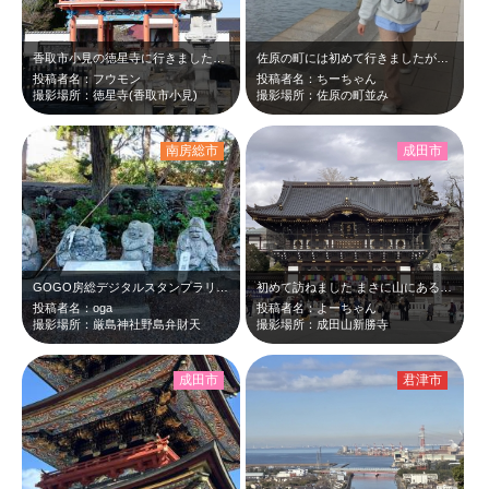
香取市小見の徳星寺に行きました。天平年間、行基の創建とされています。
佐原の町には初めて行きましたが、きれいで楽しい雰囲気でした。また行きたいです。
投稿者名：フウモン
投稿者名：ちーちゃん
撮影場所：徳星寺(香取市小見)
撮影場所：佐原の町並み
南房総市
成田市
GOGO房総デジタルスタンプラリーで寄りました。白浜には何度も来たことがありま…
初めて訪ねました まさに山にある広大なお寺でした 参道も賑わっていました …
投稿者名：oga
投稿者名：よーちゃん
撮影場所：厳島神社野島弁財天
撮影場所：成田山新勝寺
成田市
君津市