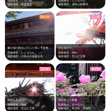
投稿者名：くろいぬ
投稿者名：しいちゃん
撮影場所：宗吾霊堂
撮影場所：成田山新勝寺
鴨川市
芝山町
鯛の浦の観光に行った時に予定無かったけどすぐ近くにあった誕生寺に行ってみたら仁…
光を浴びて。
投稿者名：にこちゃん
投稿者名：Rimi
撮影場所：大本山小湊誕生寺
撮影場所：芝山仁王尊
芝山町
東庄町
陽射しを浴びて。
花がすごく綺麗
投稿者名：Rimi
投稿者名：みーちゃん
撮影場所：芝山仁王尊
撮影場所：東庄町 西福院