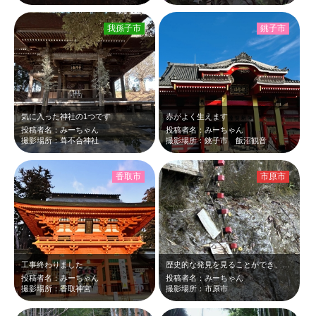
我孫子市
銚子市
気に入った神社の1つです
赤がよく生えます
投稿者名：みーちゃん
投稿者名：みーちゃん
撮影場所：葺不合神社
撮影場所：銚子市 飯沼観音
香取市
市原市
工事終わりました
歴史的な発見を見ることができ、歴史を感じることができました
投稿者名：みーちゃん
投稿者名：みーちゃん
撮影場所：香取神宮
撮影場所：市原市