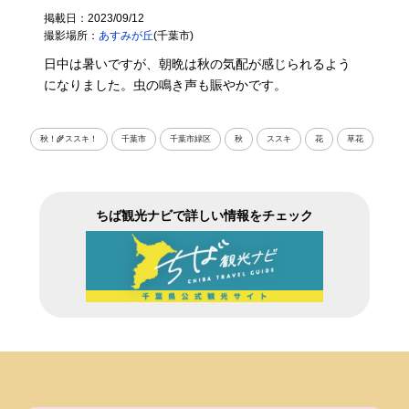
掲載日：2023/09/12
撮影場所：
あすみが丘
(千葉市)
日中は暑いですが、朝晩は秋の気配が感じられるよう
になりました。虫の鳴き声も賑やかです。
秋！🌾ススキ！
千葉市
千葉市緑区
秋
ススキ
花
草花
ちば観光ナビで詳しい情報をチェック