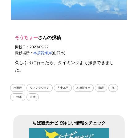
そうちょー
さんの投稿
掲載日：2023/09/22
撮影場所：
本須賀海岸
(山武市)
久しぶりに行ったら、タイミングよく撮影できまし
た。
水面鏡
リフレクション
九十九里
本須賀海岸
海岸
海
山武市
山武
ちば観光ナビで詳しい情報をチェック