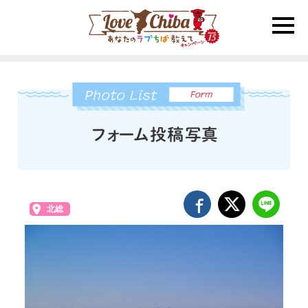
toggle
naviga
北総