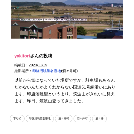
yakitori
さんの投稿
掲載日：2023/11/19
撮影場所：
印旛沼眺望名勝地
(酒々井町)
以前から気になっていた場所ですが、駐車場もあるん
だかないんだかよくわからない国道51号線沿いにあり
ます。印旛沼眺望というより、筑波山がきれいに見え
ます。昨日、筑波山登ってきました。
下り松
印旛沼眺望名勝地
酒々井町
酒々井町
酒々井