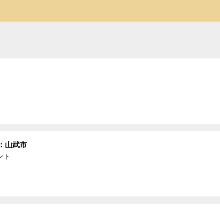
ー：山武市
ント