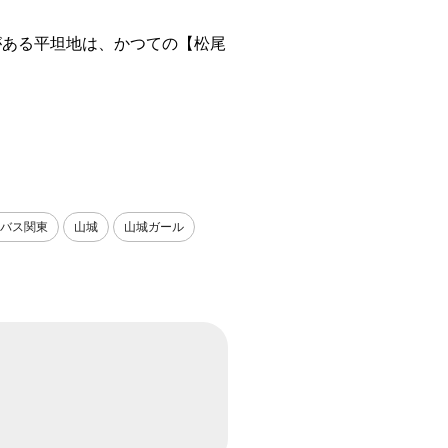
がある平坦地は、かつての【松尾
Rバス関東
山城
山城ガール