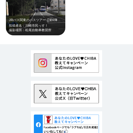
JRバス関東のバスツアー【第6弾！山城ガールむつみ隊長と行く千葉の山城ツアー】…
投稿者名：川崎市民っす！
撮影場所：松尾自動車教習所