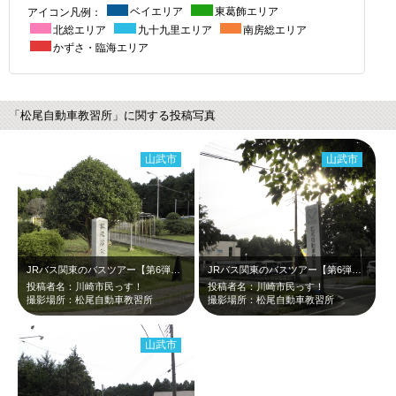
アイコン凡例：
ベイエリア
東葛飾エリア
北総エリア
九十九里エリア
南房総エリア
かずさ・臨海エリア
「松尾自動車教習所」に関する投稿写真
山武市
山武市
JRバス関東のバスツアー【第6弾！山城ガールむつみ隊長と行く千葉の山城ツアー】…
JRバス関東のバスツアー【第6弾！山城ガールむつみ隊長と行く千葉の山城ツアー】…
投稿者名：川崎市民っす！
投稿者名：川崎市民っす！
撮影場所：松尾自動車教習所
撮影場所：松尾自動車教習所
山武市