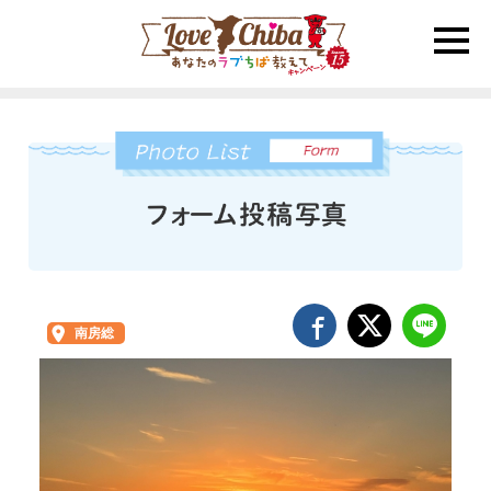
toggle
naviga
南房総