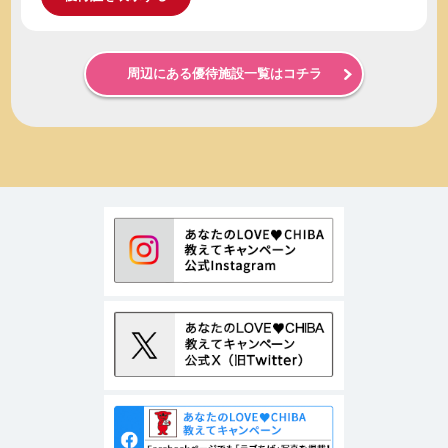
周辺にある優待施設一覧はコチラ