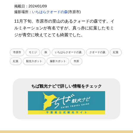
掲載日：2024/01/09
撮影場所：
いちはらクオードの森
(市原市)
11月下旬、市原市の里山のあるクォードの森です。イ
ルミネーションが有名ですが、真っ赤に紅葉したモミ
ジが青空に映えてとても綺麗でした。
市原市
モミジ
秋
いちはらクオードの森
クオードの森
紅葉
紅葉
観光スポット
撮影スポット
市原
ちば観光ナビで詳しい情報をチェック