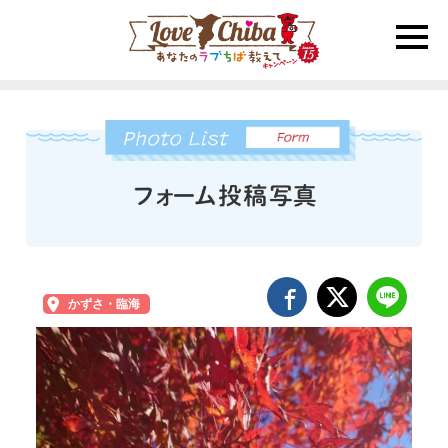
toggle
naviga
かずさ・臨海