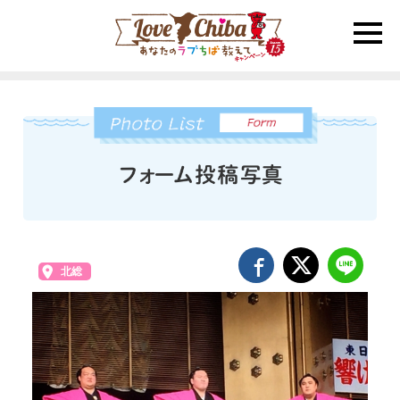
toggle
naviga
北総