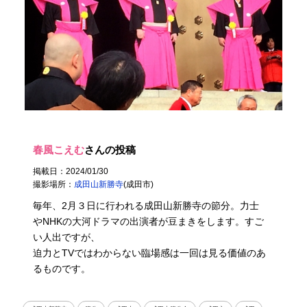
春風こえむ
さんの投稿
掲載日：2024/01/30
撮影場所：
成田山新勝寺
(成田市)
毎年、2月３日に行われる成田山新勝寺の節分。力士
やNHKの大河ドラマの出演者が豆まきをします。すご
い人出ですが、
迫力とTVではわからない臨場感は一回は見る価値のあ
るものです。