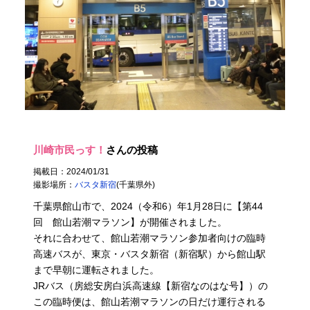
川崎市民っす！
さんの投稿
掲載日：2024/01/31
撮影場所：
バスタ新宿
(千葉県外)
千葉県館山市で、2024（令和6）年1月28日に【第44
回 館山若潮マラソン】が開催されました。
それに合わせて、館山若潮マラソン参加者向けの臨時
高速バスが、東京・バスタ新宿（新宿駅）から館山駅
まで早朝に運転されました。
JRバス（房総安房白浜高速線【新宿なのはな号】）の
この臨時便は、館山若潮マラソンの日だけ運行される