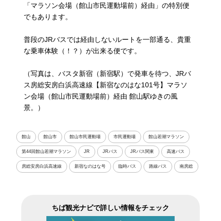
「マラソン会場（館山市民運動場前）経由」の特別便
でもあります。
普段のJRバスでは経由しないルートを一部通る、貴重
な乗車体験（！？）が出来る便です。
（写真は、バスタ新宿（新宿駅）で発車を待つ、JRバ
ス房総安房白浜高速線【新宿なのはな101号】マラソ
ン会場（館山市民運動場前）経由 館山駅ゆきの風
景。）
館山
館山市
館山市民運動場
市民運動場
館山若潮マラソン
第44回館山若潮マラソン
JR
JRバス
JRバス関東
高速バス
房総安房白浜高速線
新宿なのはな号
臨時バス
路線バス
南房総
ちば観光ナビで詳しい情報をチェック