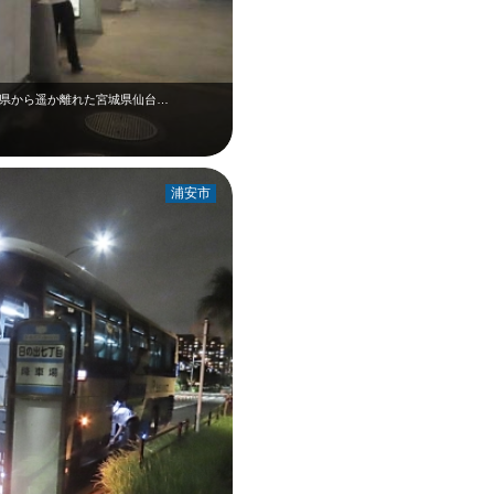
葉県から遥か離れた宮城県仙台…
浦安市