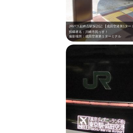
JRバス起終点駅探訪記 【成田空港第1ター
投稿者名：川崎市民っす！
撮影場所：成田空港第１ターミナル