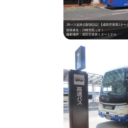
JRバス起終点駅探訪記 【成田空港第1ター
投稿者名：川崎市民っす！
撮影場所：成田空港第１ターミナル