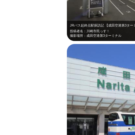
JRバス起終点駅探訪記 【成田空港第3ター
投稿者名：川崎市民っす！
撮影場所：成田空港第3ターミナル