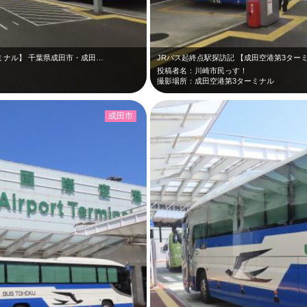
ミナル】 千葉県成田市・成田…
JRバス起終点駅探訪記 【成田空港第3ター
投稿者名：川崎市民っす！
撮影場所：成田空港第3ターミナル
成田市