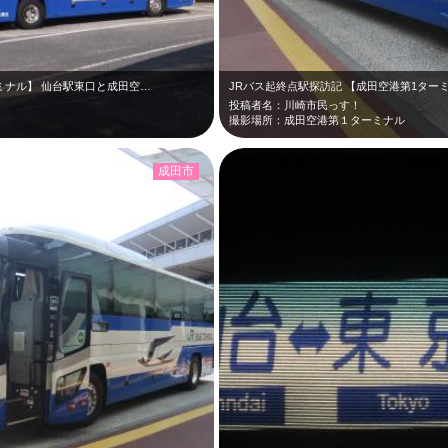
ミナル】 仙台駅東口と成田空…
JRバス起終点駅探訪記 【成田空港第1ター
投稿者名：川崎市民っす！
撮影場所：成田空港第１ターミナル
成田市