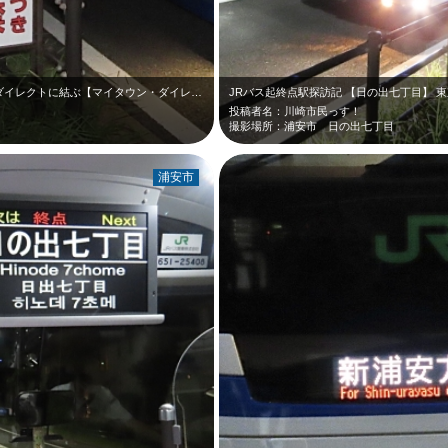
東京駅と新浦安地区（日の出七丁目）とをダイレクトに結ぶ【マイタウン・ダイレクト…
JRバス起終点駅探訪記 【日の出七丁目】 
投稿者名：川崎市民っす！
撮影場所：浦安市 日の出七丁目
浦安市