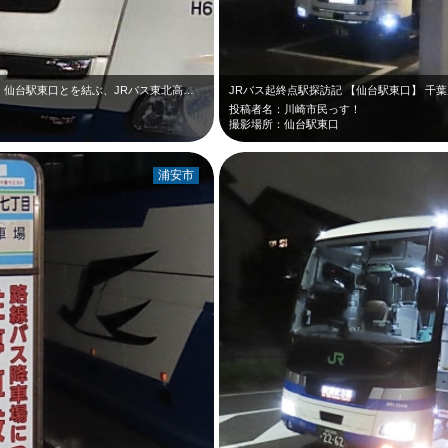
千葉県成田市・成田空港と、宮城県仙台市・仙台駅東口とを結ぶ、JRバス東北高速仙…
JRバス起終点駅探訪記 【仙台駅東口】 千
投稿者名：川崎市民っす！
撮影場所：仙台駅東口
浦安市