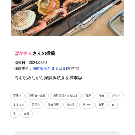
ぱかさん
さんの投稿
掲載日：2024/02/07
撮影場所：
海鮮浜焼き まるはま
(富津市)
海を眺めながら海鮮浜焼きを満喫😋
富津市
海鮮食べ放題
海鮮浜焼きまるはま
富津
海鮮
グルメ
まるはま
浜焼き
海鮮料理
海の幸
ランチ
食事
食
食
金谷