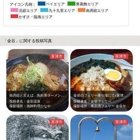
アイコン凡例：
ベイエリア
東葛飾エリア
北総エリア
九十九里エリア
南房総エリア
かずさ・臨海エリア
「金谷」に関する投稿写真
富津市
富津市
南房総と言えば、魚粉系ラーメン♪ 魚粉の甘みに、食欲を抜群にそそる香が素晴ら…
金谷のフェリー乗り場にて♪富津の名物！！竹岡式ラーメンヽ(｀▽´)/ 見た瞬…
投稿者名：金谷温泉
投稿者名：金谷フェリー
撮影場所：漁師料理かなや
撮影場所：東京湾フェリー 金谷サービス
富津市
富津市