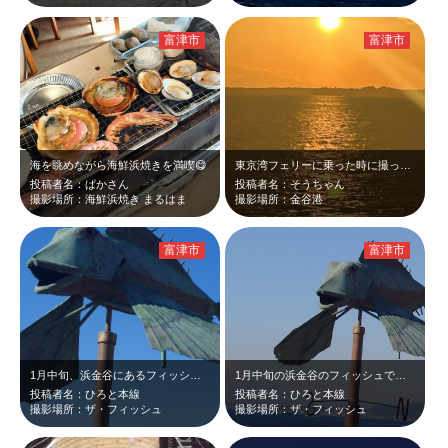
富津市
富津市
海を眺めながら海鮮浜焼きを満喫😋
東京湾フェリーに乗った時に撮った写真です。ちょうど夕陽が沈む時間帯を狙って乗船…
投稿者名：ぱかさん
投稿者名：そうちゃん
撮影場所：海鮮浜焼き まるはま
撮影場所：金谷港
富津市
富津市
1月中旬、浜金谷にあるフィッシュです。海側に変わった風見鶏がありました。遠目か…
1月中旬の浜金谷のフィッシュです。海側に変わった風見鶏がありました。遠目にはオ…
投稿者名：ひろと本線
投稿者名：ひろと本線
撮影場所：ザ・フィッシュ
撮影場所：ザ・フィッシュ