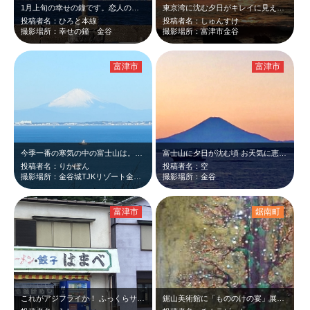
1月上旬の幸せの鐘です。恋人の聖地のモニュメントと東京湾越しの富士山が青い空と…
東京湾に沈む夕日がキレイに見える金谷の景色が大好きです。
投稿者名：ひろと本線
投稿者名：しゅんすけ
撮影場所：幸せの鐘 金谷
撮影場所：富津市金谷
富津市
富津市
今季一番の寒気の中の富士山は。空気が澄んで綺麗でした
富士山に夕日が沈む頃 お天気に恵まれて良かったです
投稿者名：りかぽん
投稿者名：空
撮影場所：金谷城TJKリゾート金谷城
撮影場所：金谷
富津市
鋸南町
これがアジフライか！ ふっくらサクサク
鋸山美術館に「もののけの宴」展を観に行きました。妖怪画家、柳生忠平さんの絵は初…