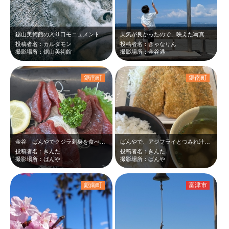
鋸山美術館の入り口モニュメントです
天気が良かったので、映えた写真になりました！
投稿者名：カルダモン
投稿者名：きゃなりん
撮影場所：鋸山美術館
撮影場所：金谷港
鋸南町
鋸南町
金谷 ばんやでクジラ刺身を食べました。 美味しかったです。
ばんやで、アジフライとつみれ汁を頂きました。 美味しかったです。
投稿者名：きんた
投稿者名：きんた
撮影場所：ばんや
撮影場所：ばんや
鋸南町
富津市