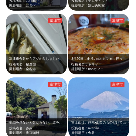
投稿者名：Johnny
投稿者名：チムラビット
撮影場所：はまべ
撮影場所：鋸山美術館
富津市
富津市
富津市金谷からアジ釣りしました。 船宿は光進丸さんです。 黄金アジが大漁で…
3月20日に金谷のnonカフェに行ってきました。とても美味しいドリアでした。コ…
投稿者名：猪鹿朝
投稿者名：ヤマゲ
撮影場所：金谷港
撮影場所：nonカフェ
富津市
富津市
地図を見ないと分からない、道を数本入った閑静なエリア。まるでジブリの世界のよう…
富士山は、静岡•山梨のものだけてばない！
投稿者名：みみ
投稿者名：avehiro
撮影場所：香豆珈琲
撮影場所：金谷