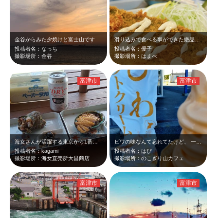
金谷からみた夕焼けと富士山です
滑り込みで食べる事ができた絶品アジフライ。鋸山でたくさん歩き回ってお腹ペコペコ…
投稿者名：なっち
投稿者名：優子
撮影場所：金谷
撮影場所：はまべ
富津市
富津市
海女さんが活躍する東京から1番近い磯(千葉県富津市金谷)で、この近くの鋸南町竜…
ビワの味なんて忘れてたけど、 一口食べたら 「あー、びわだー」 ってなっ…
投稿者名：kagami
投稿者名：はぴ
撮影場所：海女直売所大昌商店
撮影場所：のこぎり山カフェ
富津市
富津市