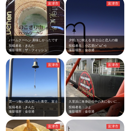
富津市
富津市
バームクーヘン 美味しかったです
夕焼けに映える 富士山と恋人の鐘
投稿者名：きんた
投稿者名：小乙里(=ﾟωﾟ=)
撮影場所：ザ・フィッシュ
撮影場所：金谷港
富津市
富津市
雲一つ無い澄み切った青空。 富士山🗻をバックに、 金谷、恋人の聖地からの一…
久里浜に単身赴任中の夫に会いに。黒船フェリーに偶然乗れました。
投稿者名：きんた
投稿者名：ぷよ
撮影場所：金谷港
撮影場所：金谷港
富津市
富津市