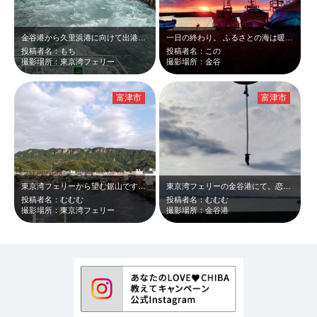
金谷港から久里浜港に向けて出港したときの写真です。
一日の終わり。 ふるさとの海は暖かい色をしています。
投稿者名：もち
投稿者名：この
撮影場所：東京湾フェリー
撮影場所：金谷
富津市
富津市
東京湾フェリーから望む鋸山です。梅雨の中休みで綺麗に良く見えて感動しました!
東京湾フェリーの金谷港にて。恋人の聖地の鐘があり、大変夕日が綺麗な所でもありま…
投稿者名：むむむ
投稿者名：むむむ
撮影場所：東京湾フェリー
撮影場所：金谷港