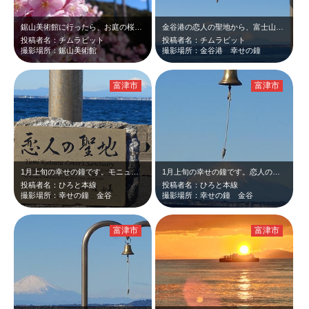
鋸山美術館に行ったら、お庭の桜が満開でした。
金谷港の恋人の聖地から、富士山が綺麗に見えました。
投稿者名：チムラビット
投稿者名：チムラビット
撮影場所：鋸山美術館
撮影場所：金谷港 幸せの鐘
富津市
富津市
1月上旬の幸せの鐘です。モニュメント下の恋人の聖地のプレートと富士山のツーショ…
1月上旬の幸せの鐘です。恋人の聖地のモニュメントの中に富士山を入れて撮りました…
投稿者名：ひろと本線
投稿者名：ひろと本線
撮影場所：幸せの鐘 金谷
撮影場所：幸せの鐘 金谷
富津市
富津市