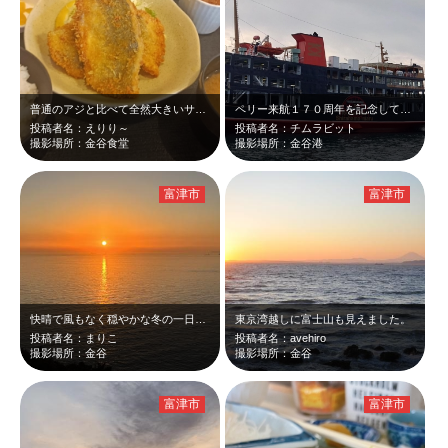
普通のアジと比べて全然大きいサイズの黄金アジ☆ 外はカリッと衣も明るめ衣。大…
ペリー来航１７０周年を記念して、東京湾フェリーが黒船バージョンになったと聞いて…
投稿者名：えりり～
投稿者名：チムラビット
撮影場所：金谷食堂
撮影場所：金谷港
富津市
富津市
快晴で風もなく穏やかな冬の一日。海に隠れていく夕陽そして水面に映る赤い夕陽がと…
東京湾越しに富士山も見えました。
投稿者名：まりこ
投稿者名：avehiro
撮影場所：金谷
撮影場所：金谷
富津市
富津市