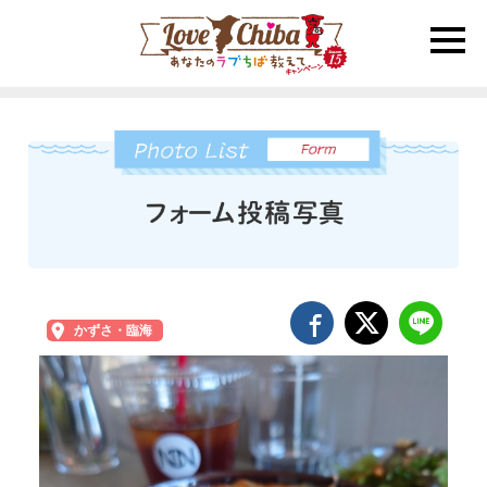
toggle
naviga
かずさ・臨海