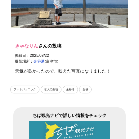
きゃなりん
さんの投稿
掲載日：2025/08/22
撮影場所：
金谷港
(富津市)
天気が良かったので、映えた写真になりました！
フォトジェニック
恋人の聖地
金谷港
金谷
ちば観光ナビで詳しい情報をチェック