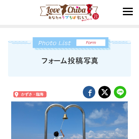
toggle
naviga
かずさ・臨海