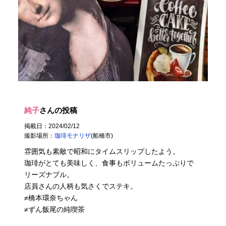
純子
さんの投稿
掲載日：2024/02/12
撮影場所：
珈琲モナリザ
(船橋市)
雰囲気も素敵で昭和にタイムスリップしたよう。
珈琲がとても美味しく、食事もボリュームたっぷりで
リーズナブル。
店員さんの人柄も気さくでステキ。
≠橋本環奈ちゃん
≠ずん飯尾の純喫茶