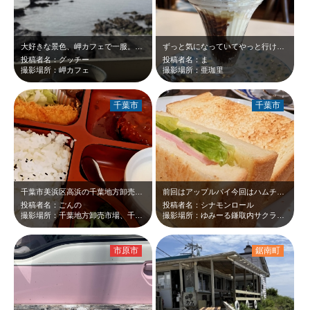
大好きな景色、岬カフェで一服。大きな富士山が見えました。
ずっと気になっていてやっと行けた喫茶店！ 幼い頃から通い続けていた臼井のイオ…
投稿者名：グッチー
投稿者名：ま
撮影場所：岬カフェ
撮影場所：亜珈里
千葉市
千葉市
千葉市美浜区高浜の千葉地方卸売市場 二階の喫茶モーニングのランチ ハンバー…
前回はアップルパイ今回はハムチーズとレタスのサンドイッチ、パンがモチモチしてい…
投稿者名：ごんの
投稿者名：シナモンロール
撮影場所：千葉地方卸売市場、千葉市
撮影場所：ゆみーる鎌取内サクラヤコーヒー
市原市
鋸南町