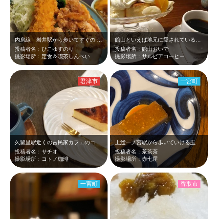
内房線 岩井駅から歩いてすぐの 定食&喫茶「しんぺい」の定食はボリューミーで…
館山といえば地元に愛されているサルビアコーヒー。プリン・ア・ラ・モードと本日の…
投稿者名：ひこゆすのり
投稿者名：館山おいで
撮影場所：定食＆喫茶しんぺい
撮影場所：サルビアコーヒー
君津市
一宮町
久留里駅近くの古民家カフェのコトノ珈琲に行きました。 店内もおしゃれでコ―ヒ…
上総一ノ宮駅から歩いていける玉前神社の近くにある赤七屋さんのおでんです。この日…
投稿者名：サチオ
投稿者名：茶茶茶
撮影場所：コトノ珈琲
撮影場所：赤七屋
一宮町
香取市