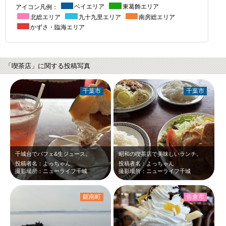
アイコン凡例：
ベイエリア
東葛飾エリア
北総エリア
九十九里エリア
南房総エリア
かずさ・臨海エリア
「喫茶店」に関する投稿写真
千葉市
千葉市
千城台でパフェ&生ジュース。
昭和の喫茶店で美味しいランチ。
投稿者名：よっちゃん
投稿者名：よっちゃん
撮影場所：ニューライフ千城
撮影場所：ニューライフ千城
鋸南町
佐倉市