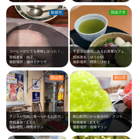
船橋市
我孫子市
コーヒーがとても美味しかった！橋本環奈ちゃんのドラマ撮影に使われたり、すん飯尾…
手賀沼公園前にあるお茶屋カフェ☕️ 夏はかき氷🍧もやってます！
投稿者名：純子
投稿者名：ゆうか55
撮影場所：珈琲モナリザ
撮影場所：喫茶たけやま
館山市
館山市
クジラが気軽に食べられるお店でとても有名です。ぜひ訪れて下さい。
館山駅西口から徒歩0分。クジラが気軽に食べられるお店で有名ですが、今回は暑かっ…
投稿者名：むむむ
投稿者名：むむむ
撮影場所：喫茶マリン
撮影場所：喫茶マリン