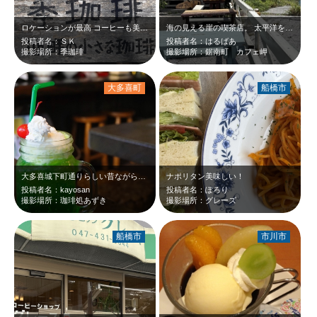
ロケーションが最高 コーヒーも美味しいし、ランチも美味しい
海の見える崖の喫茶店。 太平洋を望むカウンターで飲む一杯のコーヒー 若者も…
投稿者名：ＳＫ
投稿者名：はるばあ
撮影場所：季珈琲
撮影場所：鋸南町 カフェ岬
大多喜町
船橋市
大多喜城下町通りらしい昔ながらの建物のお店です。 店内は木のテーブルや椅子な…
ナポリタン美味しい！
投稿者名：kayosan
投稿者名：ぽろり
撮影場所：珈琲処あずき
撮影場所：グレーズ
船橋市
市川市