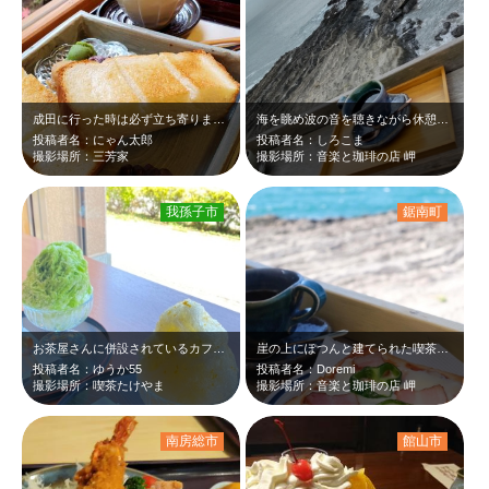
成田に行った時は必ず立ち寄ります。
海を眺め波の音を聴きながら休憩できる素敵なスポットですが、...荒れ模様の天候…
投稿者名：にゃん太郎
投稿者名：しろこま
撮影場所：三芳家
撮影場所：音楽と珈琲の店 岬
我孫子市
鋸南町
お茶屋さんに併設されているカフェ 手賀沼を眺めながらお茶できます🍵
崖の上にぽつんと建てられた喫茶店｢音楽と珈琲の店 岬｣。テラス席からは海が見渡…
投稿者名：ゆうか55
投稿者名：Doremi
撮影場所：喫茶たけやま
撮影場所：音楽と珈琲の店 岬
南房総市
館山市