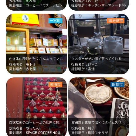
投稿者名：えみ氏
投稿者名：ねこた
撮影場所：コーヒーハウス ラビン
撮影場所：キッチンマーマレードzio
一宮町
南房総市
かき氷の種類がたくさんあって とても美味しい。 そしておでんも美味しいよ。
マスターがその場で煎ってくれるコーヒーはもちろん、自家製ハーブティーとデザート…
投稿者名：モトミ
投稿者名：ぴーこ
撮影場所：赤七屋
撮影場所：富浦
勝浦市
船橋市
自家焙煎のコーヒー店の店内に飾られてます。店内でコーヒーが飲めます。お雛様を見…
雰囲気も素敵で昭和にタイムスリップしたよう。 珈琲がとても美味しく、食事もボ…
投稿者名：やったん
投稿者名：純子
撮影場所：SPAiCE COFFEE HOUSE
撮影場所：珈琲モナリザ