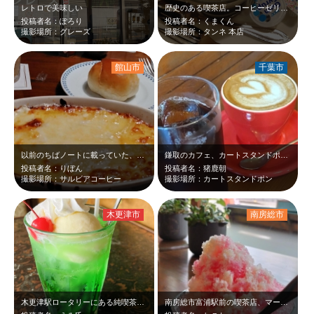
レトロで美味しい
歴史のある喫茶店。コーヒーゼリー美味しかったです！
投稿者名：ぽろり
投稿者名：くまくん
撮影場所：グレーズ
撮影場所：タンネ 本店
館山市
千葉市
以前のちばノートに載っていた、サルビアコーヒーさんにお伺いしてみました！ グ…
鎌取のカフェ、カートスタンドポンさん。コーヒーとソイラテです。
投稿者名：りぼん
投稿者名：猪鹿朝
撮影場所：サルビアコーヒー
撮影場所：カートスタンドポン
木更津市
南房総市
木更津駅ロータリーにある純喫茶で、昔ながらのメロンクリームソーダを味わうことが…
南房総市富浦駅前の喫茶店、マーマレードzioさんのかき氷です。 美味しく居心…