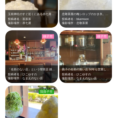
玉前神社のすぐ近くにある赤七屋さんのかき氷です。練乳？味で何もかけずとも美味し…
忠敬茶屋の梅シロップのかき氷。梅シロップはご自慢の自家製でさっぱりとした味わい…
投稿者名：茶茶茶
投稿者名：bluemoon
撮影場所：赤七屋
撮影場所：忠敬茶屋
銚子市
銚子市
「名前のない店」という喫茶店 銚子で、50年以上との事。 大きな氷をアイス…
銚子の名前の無い店 50年も営業しているとママの話に レトロな感じは本物！…
投稿者名：ひこゆすの
投稿者名：ひこゆすの
撮影場所：なまえのない店
撮影場所：なまえのない店
我孫子市