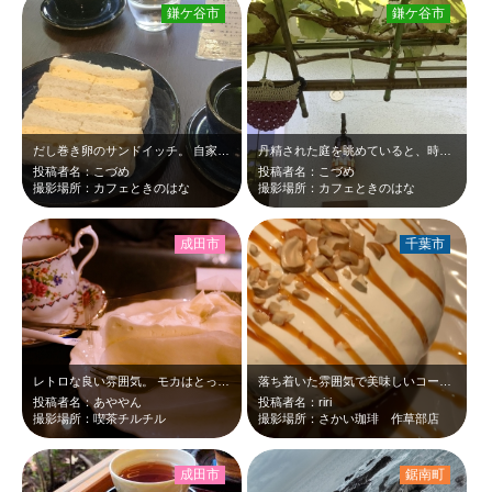
鎌ケ谷市
鎌ケ谷市
だし巻き卵のサンドイッチ。 自家製の食パンも卵もフワフワです。 切り落とし…
丹精された庭を眺めていると、時を忘れて憩えます。 自家製パンのサンドイッチが…
投稿者名：こづめ
投稿者名：こづめ
撮影場所：カフェときのはな
撮影場所：カフェときのはな
成田市
千葉市
レトロな良い雰囲気。 モカはとっても飲みやすくて美味しい！ レアチーズケー…
落ち着いた雰囲気で美味しいコーヒーとパンケーキ
投稿者名：あややん
投稿者名：riri
撮影場所：喫茶チルチル
撮影場所：さかい珈琲 作草部店
成田市
鋸南町