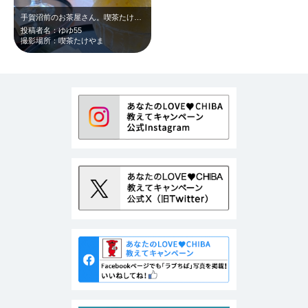
手賀沼前のお茶屋さん。喫茶たけやま 猛暑日のかき氷は最高🍧 抹茶に練乳。夏…
投稿者名：ゆゆ55
撮影場所：喫茶たけやま