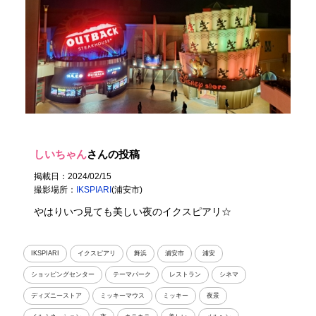
しいちゃん
さんの投稿
掲載日：2024/02/15
撮影場所：
IKSPIARI
(浦安市)
やはりいつ見ても美しい夜のイクスピアリ☆
IKSPIARI
イクスピアリ
舞浜
浦安市
浦安
ショッピングセンター
テーマパーク
レストラン
シネマ
ディズニーストア
ミッキーマウス
ミッキー
夜景