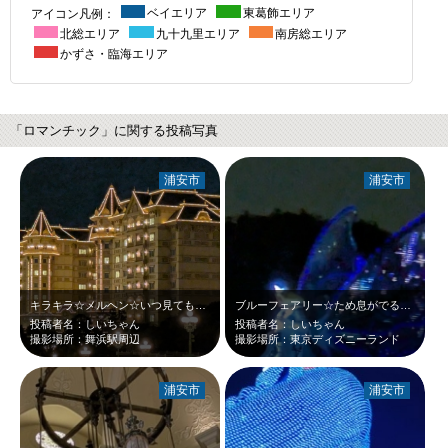
アイコン凡例：
ベイエリア
東葛飾エリア
北総エリア
九十九里エリア
南房総エリア
かずさ・臨海エリア
「ロマンチック」に関する投稿写真
浦安市
浦安市
キラキラ☆メルヘン☆いつ見ても見惚れてしまう☆
ブルーフェアリー☆ため息がでるほど美しい☆うっとり…。
投稿者名：しいちゃん
投稿者名：しいちゃん
撮影場所：舞浜駅周辺
撮影場所：東京ディズニーランド
浦安市
浦安市