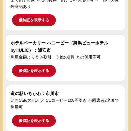
外商品あり
優待証を表示する
ホテルベーカリー ハニービー（舞浜ビューホテル
byHULIC）：浦安市
利用金額より５％割引 ※他の割引との併用不可
優待証を表示する
道の駅いちかわ：市川市
いちCafeのHOT／ICEコーヒー100円引き ※同席者2名まで
利用可
優待証を表示する