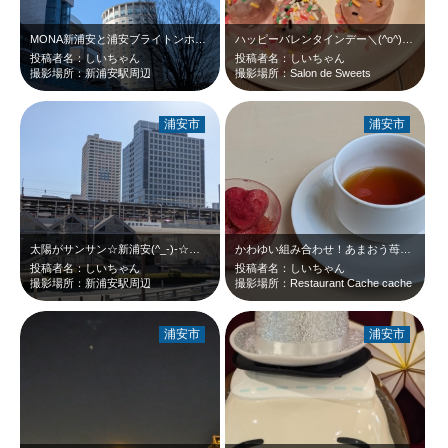
MONA新浦安と浦安ブライトンホテル東京ベイです☆両方とも私の大好きな場所☆
ハッピーバレンタインデー＼(^o^) ／
投稿者名：しいちゃん
投稿者名：しいちゃん
撮影場所：新浦安駅周辺
撮影場所：Salon de Sweets
浦安市
浦安市
太陽がサンサン☆新浦安(^_-)-☆気分が晴れます！
かわゆい組み合わせ！あまおう苺のグラニテと柚子風味のお紅茶です。
投稿者名：しいちゃん
投稿者名：しいちゃん
撮影場所：新浦安駅周辺
撮影場所：Restaurant Cache cache
浦安市
浦安市