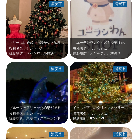
浦安市
浦安市
ツリーに結婚式の衣装かな？温泉施設でこういう演出、いいな～♪
ユーラシワングッズを今年はたくさん購入できました☆来年、また会いに行くよ(^…
投稿者名：しいちゃん
投稿者名：しいちゃん
撮影場所：スパ＆ホテル舞浜ユーラシア
撮影場所：スパ＆ホテル舞浜ユーラシア
浦安市
浦安市
ブルーフェアリー☆ため息がでるほど美しい☆うっとり…。
イクスピアリのクリスマスツリー☆キラキラ～☆
投稿者名：しいちゃん
投稿者名：しいちゃん
撮影場所：東京ディズニーランド
撮影場所：IKSPIARI
浦安市
浦安市