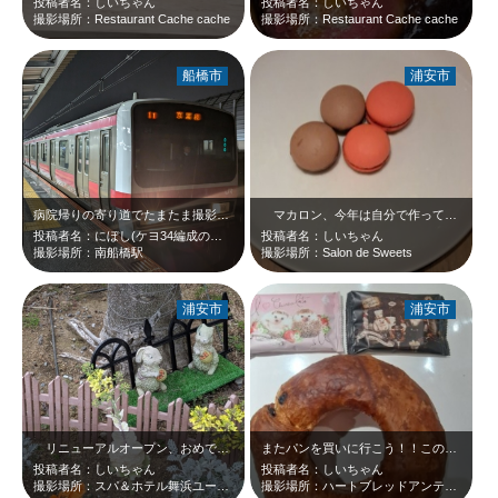
投稿者名：しいちゃん
投稿者名：しいちゃん
撮影場所：Restaurant Cache cache
撮影場所：Restaurant Cache cache
船橋市
浦安市
病院帰りの寄り道でたまたま撮影した、 京葉線E209系ケヨ34編成の写真です。…
マカロン、今年は自分で作ってみよう（予定アリ）☆Salon de Sweet…
投稿者名：にぼし(ケヨ34編成のファン)
投稿者名：しいちゃん
撮影場所：南船橋駅
撮影場所：Salon de Sweets
浦安市
浦安市
リニューアルオープン、おめでとうございます＼(^o^) ／私も近々リラックス…
またパンを買いに行こう！！この時はお菓子も購入(^_-)-☆
投稿者名：しいちゃん
投稿者名：しいちゃん
撮影場所：スパ＆ホテル舞浜ユーラシア
撮影場所：ハートブレッドアンティーク イクスピアリ店