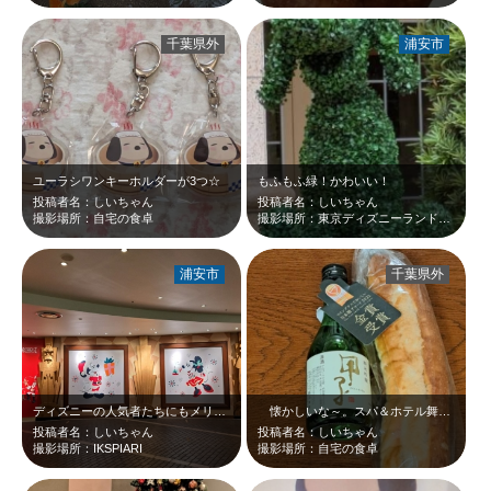
千葉県外
浦安市
ユーラシワンキーホルダーが3つ☆
もふもふ緑！かわいい！
投稿者名：しいちゃん
投稿者名：しいちゃん
撮影場所：自宅の食卓
撮影場所：東京ディズニーランドホテル
浦安市
千葉県外
ディズニーの人気者たちにもメリクリ～☆カラフル～☆
懐かしいな～。スパ＆ホテル舞浜ユーラシアで「ワイングラスで美味しい日本酒アワ…
投稿者名：しいちゃん
投稿者名：しいちゃん
撮影場所：IKSPIARI
撮影場所：自宅の食卓