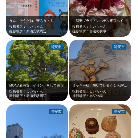
うん、そうだね、守ろうっ！！
浦安ブライトンホテル東京ベイのスイーツショップ、「レーンズ」の母の日ケーキで…
投稿者名：しいちゃん
投稿者名：しいちゃん
撮影場所：新浦安駅周辺
撮影場所：自宅の食卓
浦安市
浦安市
MONA新浦安、イオン、そして緑☆
ミッキー様、輝いている☆１IKSPIARIに来た方をお出迎えしてくださる☆
投稿者名：しいちゃん
投稿者名：しいちゃん
撮影場所：新浦安駅周辺
撮影場所：IKSPIARI
浦安市
浦安市