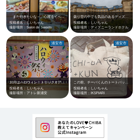
また行きたいな～。心躍るイベントの時に訪れようと思っています。情報、チェック…
曇り空の中でも気品のあるディズニーランドホテル(^_-)-☆
投稿者名：しいちゃん
投稿者名：しいちゃん
撮影場所：Salon de Sweets
撮影場所：ディズニーランドホテル
浦安市
浦安市
10月はハロウィン！トリックオアトリート＼(^o^) ／
この前、チーバくんのトートバッグ持ってイクスピアリに行ったんですよん(^_-)…
投稿者名：しいちゃん
投稿者名：しいちゃん
撮影場所：アトレ新浦安
撮影場所：IKSPIARI