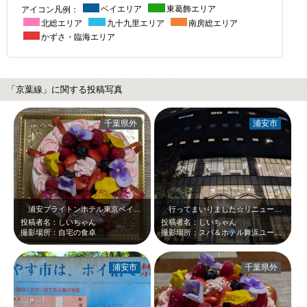
アイコン凡例：
ベイエリア
東葛飾エリア
北総エリア
九十九里エリア
南房総エリア
かずさ・臨海エリア
「京葉線」に関する投稿写真
千葉県外
浦安市
浦安ブライトンホテル東京ベイのスイーツショップ「レーンズ」で作っていただいた…
行ってまいりました☆リニューアルしていましたよん(^_-)-☆こちらは夜のお…
投稿者名：しいちゃん
投稿者名：しいちゃん
撮影場所：自宅の食卓
撮影場所：スパ＆ホテル舞浜ユーラシア
浦安市
千葉県外