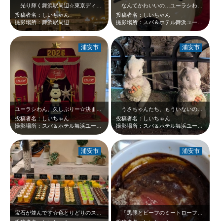
光り輝く舞浜駅周辺☆東京ディズニーランドホテル、そしてディズニーリゾートライ…
なんてかわいいの…ユーラシわん❤銀色のシルクハット、赤の絨毯に背景…決まって…
投稿者名：しいちゃん
投稿者名：しいちゃん
撮影場所：舞浜駅周辺
撮影場所：スパ＆ホテル舞浜ユーラシア
浦安市
浦安市
ユーラシわん、久しぶりー☆決まってるね(^_-)-☆
うさちゃんたち、もういないのかと思っていました…。良かったー＼(^o^) ／…
投稿者名：しいちゃん
投稿者名：しいちゃん
撮影場所：スパ＆ホテル舞浜ユーラシア
撮影場所：スパ＆ホテル舞浜ユーラシア
浦安市
浦安市
宝石が並んです☆色とりどりのスイートな宝石が…。
「黒豚とビーフのミートローフバルサミコ風味」。出来立てをいただきました。お料…