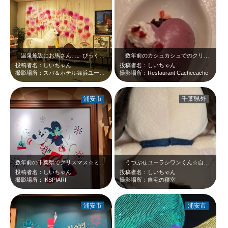
温泉施設にお馬さん…。びっくりしました＼(◎o◎)／！こういう遊び心、良いで…
数年前のカシュカシュでのクリスマスビュッフェを思い出します。ハートのミクスベ…
投稿者名：しいちゃん
投稿者名：しいちゃん
撮影場所：スパ＆ホテル舞浜ユーラシア
撮影場所：Restaurant Cachecache
浦安市
千葉県外
数年前の千葉県でクリスマス☆ミニーかわいい(^_-)-☆
うつぶせユーラシワンくん☆自宅でいつのまにかこうなっていることが多いです。こ…
投稿者名：しいちゃん
投稿者名：しいちゃん
撮影場所：IKSPIARI
撮影場所：自宅の寝室
浦安市
浦安市