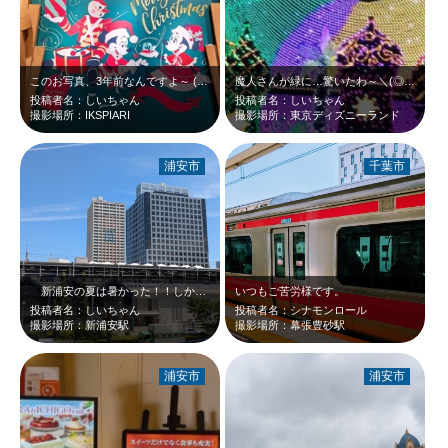
このお写真、3年前なんですよ～ (^^♪ミッキー、ミニー、癒されるな～☆サンタ…
魔人さんが緑に…驚いたわ～＼(◎o◎) ／！
投稿者名：しいちゃん
投稿者名：しいちゃん
撮影場所：IKSPIARI
撮影場所：東京ディズニーランド
浦安市
千葉市
新浦安の夏は暑かった！！しかしすがすがしかった！！きれいな町の景色ですね(^…
いつもご苦労様です。
投稿者名：しいちゃん
投稿者名：シナモンロール
撮影場所：新浦安駅
撮影場所：幕張豊砂駅
浦安市
浦安市