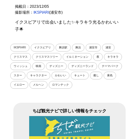
掲載日：2023/12/05
撮影場所：
IKSPIARI
(浦安市)
イクスピアリで出会いました✨キラキラ光るかわいい
子🌟
IKSPIARI
イクスピアリ
舞浜駅
舞浜
浦安市
浦安
クリスマス
クリスマスツリー
イルミネーション
夜
キラキラ
ウィッシュ
映画
ディズニー
ディズニーランド
テーマパーク
スター
キャラクター
かわいい
キュート
癒し
黄色
イエロー
メルヘン
ロマンチック
ちば観光ナビで詳しい情報をチェック