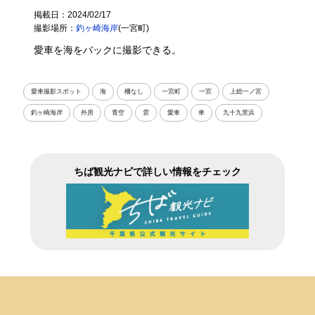
掲載日：2024/02/17
撮影場所：
釣ヶ崎海岸
(一宮町)
愛車を海をバックに撮影できる。
愛車撮影スポット
海
柵なし
一宮町
一宮
上総一ノ宮
釣ヶ崎海岸
外房
青空
雲
愛車
車
九十九里浜
ちば観光ナビで詳しい情報をチェック