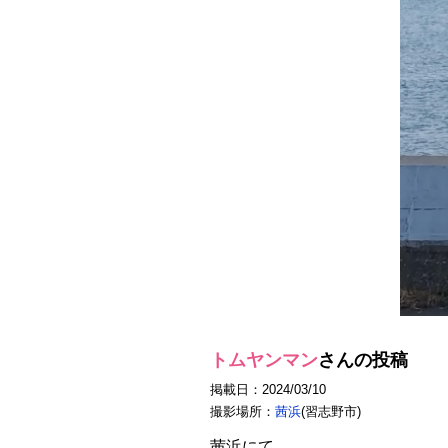
トムヤンマン
さんの投稿
掲載日：2024/03/10
撮影場所：
茜浜
(習志野市)
茜浜にて