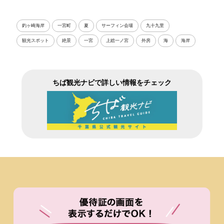
釣ヶ崎海岸
一宮町
夏
サーフィン会場
九十九里
観光スポット
絶景
一宮
上総一ノ宮
外房
海
海岸
ちば観光ナビで詳しい情報をチェック